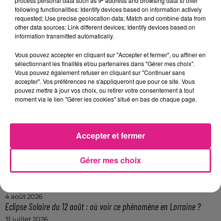
process personal data such as IP address and browsing data to offer
ans ne verra finalement pas le deuxième tour du
following functionalities: Identify devices based on information actively
majeur parisien. Un stade de la compétition auquel il
requested; Use precise geolocation data; Match and combine data from
n'a toujours pas accédé depuis le début de sa jeune
other data sources; Link different devices; Identify devices based on
information transmitted automatically.
carrière.
FIL ACTUS
Vous pouvez accepter en cliquant sur "Accepter et fermer", ou affiner en
sélectionnant les finalités et/ou partenaires dans "Gérer mes choix".
Vous pouvez également refuser en cliquant sur "Continuer sans
accepter". Vos préférences ne s'appliqueront que pour ce site. Vous
9h19
pouvez mettre à jour vos choix, ou retirer votre consentement à tout
Lorraine : une journée pas comme les autres au Parc animalier de...
moment via le lien "Gérer les cookies" situé en bas de chaque page.
6 août 2026
Metz : une distribution de lunette gratuite pour voir l’éclipse
5 août 2026
Accepter et fermer
Casting de Woof : l'Euro-Métropole de Metz part à la recherche de...
4 août 2026
Gérer mes choix
Officiel : Gauthier Hein quitte le FC Metz pour l'OGC Nice
4 août 2026
Officiel : le lac de Madine reporte son feu d’artifice
4 août 2026
Eclipse Solaire du 12 août : où voir ce phénomène en Lorraine ?
31 juillet 2026