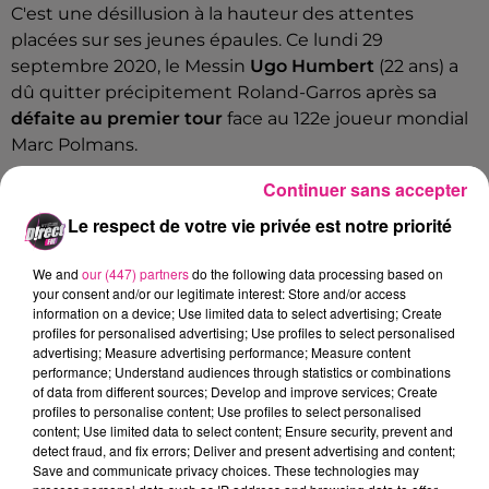
C'est une désillusion à la hauteur des attentes
placées sur ses jeunes épaules. Ce lundi 29
septembre 2020, le Messin
Ugo Humbert
(22 ans) a
dû quitter précipitement Roland-Garros après sa
défaite au premier tour
face au 122e joueur mondial
Marc Polmans.
SÉCHÉ EN 4 SETS
Continuer sans accepter
Le respect de votre vie privée est notre priorité
Un revers en
quatre manches
(6-2, 6-2, 3-6, 6-3) sec
et inattendu tant le Mosellan,
38e au classement
We and
our (447) partners
do the following data processing based on
ATP
, semblait surfer sur une belle dynamique depuis
your consent and/or our legitimate interest: Store and/or access
quelques semaines. Tombeur de Fabio Fognini (15e
information on a device; Use limited data to select advertising; Create
mondial) à Rome puis de Daniil Medvedev (5e à l'ATP)
profiles for personalised advertising; Use profiles to select personalised
advertising; Measure advertising performance; Measure content
à Hambourg, Ugo Humbert avait montré de belles
performance; Understand audiences through statistics or combinations
choses sur terre battue.
of data from different sources; Develop and improve services; Create
profiles to personalise content; Use profiles to select personalised
De quoi devenir une chance de bien figurer, du
content; Use limited data to select content; Ensure security, prevent and
moins une promesse, dans les rangs français. Mais,
detect fraud, and fix errors; Deliver and present advertising and content;
balayé par l'Australien Marc Polmans, le Lorrain de 22
Save and communicate privacy choices. These technologies may