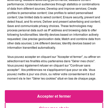
9h25
performance; Understand audiences through statistics or combinations
Visite du Pape Léon XIV à Metz : les inscriptions ouvrent aujourd’hui
of data from different sources; Develop and improve services; Create
profiles to personalise content; Use profiles to select personalised
7 août 2026
content; Use limited data to select content; Ensure security, prevent and
Lorraine : une journée pas comme les autres au Parc animalier de...
detect fraud, and fix errors; Deliver and present advertising and content;
Save and communicate privacy choices. These technologies may
6 août 2026
Metz : une distribution de lunette gratuite pour voir l’éclipse
process personal data such as IP address and browsing data to offer
following functionalities: Identify devices based on information actively
5 août 2026
requested; Use precise geolocation data; Match and combine data from
Casting de Woof : l'Euro-Métropole de Metz part à la recherche de...
other data sources; Link different devices; Identify devices based on
information transmitted automatically.
4 août 2026
Officiel : Gauthier Hein quitte le FC Metz pour l'OGC Nice
Vous pouvez accepter en cliquant sur "Accepter et fermer", ou affiner en
4 août 2026
sélectionnant les finalités et/ou partenaires dans "Gérer mes choix".
Officiel : le lac de Madine reporte son feu d’artifice
Vous pouvez également refuser en cliquant sur "Continuer sans
accepter". Vos préférences ne s'appliqueront que pour ce site. Vous
4 août 2026
pouvez mettre à jour vos choix, ou retirer votre consentement à tout
Eclipse Solaire du 12 août : où voir ce phénomène en Lorraine ?
moment via le lien "Gérer les cookies" situé en bas de chaque page.
Accepter et fermer