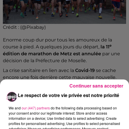
Crédit :
(@Pixabay)
Enorme coup dur pour tous les amoureux de la
e
course à pied. A quelques jours du départ,
la 11
édition de marathon de Metz est annulée
par une
décision de la Préfecture de Moselle.
La crise sanitaire en lien avec la
Covid-19
se cache
encore une fois derrière cette mauvaise nouvelle.
Continuer sans accepter
4 500 coureurs
auraient été rassemblés lors de cet
événement sportif.
Le respect de votre vie privée est notre priorité
FIL ACTUS
We and
our (447) partners
do the following data processing based on
your consent and/or our legitimate interest: Store and/or access
information on a device; Use limited data to select advertising; Create
9h51
profiles for personalised advertising; Use profiles to select personalised
Eurométropole de Metz : attention à cette arnaque lors de visite à...
advertising; Measure advertising performance; Measure content