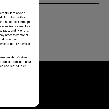
erest: Store and/or
tising; Use profiles to
tand audiences through
personalise content; Use
 fraud, and fix errors;
 may process personal
mation actively
vices; Identify devices
rtenaires dans "Gérer
s'appliqueront que pour
les cookies" situé en