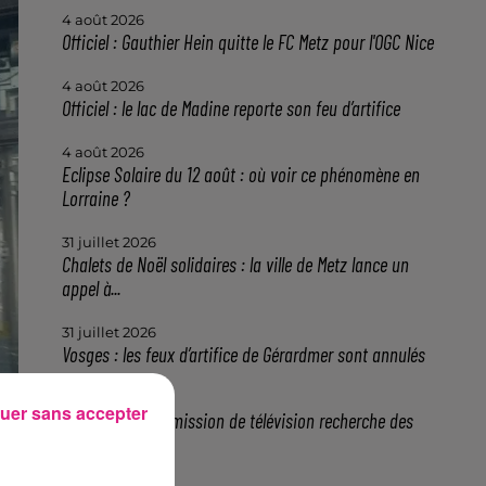
4 août 2026
Officiel : Gauthier Hein quitte le FC Metz pour l'OGC Nice
4 août 2026
Officiel : le lac de Madine reporte son feu d’artifice
4 août 2026
Eclipse Solaire du 12 août : où voir ce phénomène en
Lorraine ?
31 juillet 2026
Chalets de Noël solidaires : la ville de Metz lance un
appel à...
31 juillet 2026
Vosges : les feux d’artifice de Gérardmer sont annulés
31 juillet 2026
uer sans accepter
Insolite : cette émission de télévision recherche des
candidats...