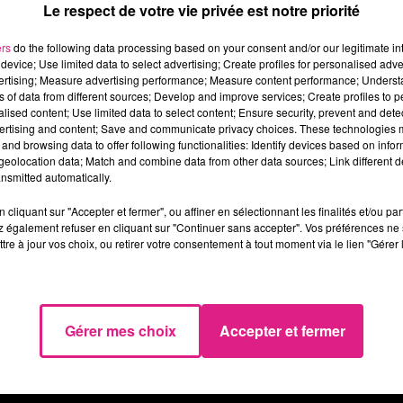
Le respect de votre vie privée est notre priorité
ers
do the following data processing based on your consent and/or our legitimate int
device; Use limited data to select advertising; Create profiles for personalised adver
CF
en Lorraine et plus globalement dans toute la
vertising; Measure advertising performance; Measure content performance; Unders
breuses lignes de train de toute la France. En cause, un
ns of data from different sources; Develop and improve services; Create profiles to 
alised content; Use limited data to select content; Ensure security, prevent and detect
NCF.
ertising and content; Save and communicate privacy choices. These technologies
and browsing data to offer following functionalities: Identify devices based on infor
de retrait" des cheminots après un accident survenu
eolocation data; Match and combine data from other data sources; Link different de
Champagne-Ardenne.
nsmitted automatically.
cliquant sur "Accepter et fermer", ou affiner en sélectionnant les finalités et/ou pa
 également refuser en cliquant sur "Continuer sans accepter". Vos préférences ne 
tre à jour vos choix, ou retirer votre consentement à tout moment via le lien "Gérer 
Gérer mes choix
Accepter et fermer