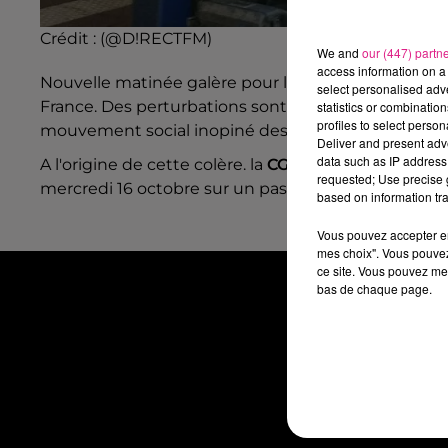
Crédit :
(@D!RECTFM)
We and
our (447) partn
access information on a 
Nouvelle matinée galère pour les usagers de la
SN
select personalised ad
France.
Des perturbations sont en cours sur de nom
statistics or combinatio
profiles to select person
mouvement social inopiné des cheminots de la S
Deliver and present adv
data such as IP address 
A l'origine de cette colère. la
CGT
évoque un "droit 
requested; Use precise g
mercredi 16 octobre sur un passage à niveau en 
based on information tra
Vous pouvez accepter en 
mes choix". Vous pouvez
ce site. Vous pouvez met
bas de chaque page.