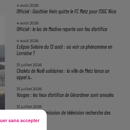
4 août 2026
Officiel : Gauthier Hein quitte le FC Metz pour l'OGC Nice
4 août 2026
Officiel : le lac de Madine reporte son feu d’artifice
4 août 2026
Eclipse Solaire du 12 août : où voir ce phénomène en
Lorraine ?
31 juillet 2026
Chalets de Noël solidaires : la ville de Metz lance un
appel à...
31 juillet 2026
Vosges : les feux d’artifice de Gérardmer sont annulés
31 juillet 2026
Insolite : cette émission de télévision recherche des
candidats...
uer sans accepter