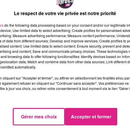
Le respect de votre vie privée est notre priorité
ers
do the following data processing based on your consent and/or our legitimate int
device; Use limited data to select advertising; Create profiles for personalised adver
vertising; Measure advertising performance; Measure content performance; Unders
ent pour leurs trains du
24
,
25
ou
26
décembre. Ils devro
ns of data from different sources; Develop and improve services; Create profiles to 
 de circulation, censé être annoncé aujourd'hui, sera
alised content; Use limited data to select content; Ensure security, prevent and detect
ertising and content; Save and communicate privacy choices. These technologies
and browsing data to offer following functionalities: Identify devices based on infor
usqu'au dimanche 22, la Société Nationale de Chemin d
eolocation data; Match and combine data from other data sources; Link different de
nsmitted automatically.
orter tous les passagers ayant déjà réservé un billet de TG
cliquant sur "Accepter et fermer", ou affiner en sélectionnant les finalités et/ou pa
 également refuser en cliquant sur "Continuer sans accepter". Vos préférences ne 
tre à jour vos choix, ou retirer votre consentement à tout moment via le lien "Gérer 
Gérer mes choix
Accepter et fermer