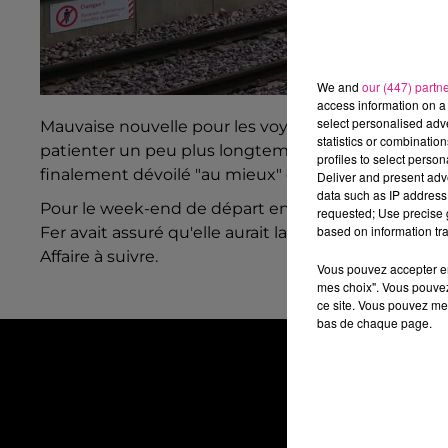
We and
our (447) partn
access information on a 
select personalised ad
Mauvaise nouvelle pour les voyageurs qui s'inquièt
statistics or combinatio
patienter un peu plus longtemps que prévu. Le plan
profiles to select person
finalement dévoilé "au mieux" demain.
Deliver and present adv
data such as IP address 
Pour le week-end de départ en vacances de Noël j
requested; Use precise g
based on information tra
Fer avait assuré qu'elle aurait la capacité de transp
Affaire à suivre.
Vous pouvez accepter en 
mes choix". Vous pouvez
ce site. Vous pouvez met
bas de chaque page.