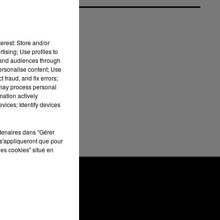
erest: Store and/or
tising; Use profiles to
tand audiences through
nt
personalise content; Use
 fraud, and fix errors;
 may process personal
mation actively
e
vices; Identify devices
V.
rtenaires dans "Gérer
s'appliqueront que pour
les cookies" situé en