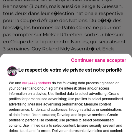
Bennasser (3 buts), mais aussi de Serge N'Guessan,
tous deux dans leur s�lection nationale respective
pour la Coupe d'Afrique des Nations. Du c�t� des
bless�s, les hommes de Pablo Correa ne pourront
pas compter sur Mickael Chretien, sorti sur blessure
en Coupe de la Ligue contre Nantes, qui sera absent
3 semaines. Guy Roland Ndy Assemb� et Erick
Cabaco sont �galement toujours � l'infirmerie. En
Continuer sans accepter
revanche, Beno�t Pedretti devrait faire son retour
Le respect de votre vie privée est notre priorité
sur le synth�tique de Marcel Picot demain. A noter
�galement le retour de Florian Marange (SC Bastia)
We and
our (447) partners
do the following data processing based on
� Picot. Il avait �volu� avec l'AS Nancy Lorraine en
your consent and/or our legitimate interest: Store and/or access
Ligue 1 durant la saison 2009-2010. Le match aller
information on a device; Use limited data to select advertising; Create
entre Nancy et Bastia s'�tait conclu sur un score
profiles for personalised advertising; Use profiles to select personalised
advertising; Measure advertising performance; Measure content
vierge au Stade Armand-Cesari. Rendez-vous ce
performance; Understand audiences through statistics or combinations
samedi � 20h, au Stade Marcel-Picot, pour
of data from different sources; Develop and improve services; Create
encourager l'ASNL.
Le groupe :�
profiles to personalise content; Use profiles to select personalised
content; Use limited data to select content; Ensure security, prevent and
Chernik, Menay, C�tout, Cuffaut, Muratori,�Diagne,
detect fraud, and fix errors; Deliver and present advertising and content;