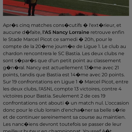
Apr�s cinq matches cons�cutifs � l'ext�rieur, et
aucune d�faite,
l'AS Nancy Lorraine
retrouve enfin
le Stade Marcel Picot ce samedi � 20h, pour le
compte de la 20�me journ�e de Ligue 1.
Le club au
chardon rencontrera le SC Bastia. Les deux clubs ne
sont s�par�s que d'un petit point au classement
g�n�ral. Nancy est actuellement 13�me avec 21
points, tandis que Bastia est 14�me avec 20 points.
Sur 19 confrontations en Ligue 1 � Marcel Picot, entre
les deux clubs, l'ASNL compte 13 victoires, contre 4
victoires pour Bastia. Seulement 2 de ces 19
confrontations ont abouti � un match nul. L'occasion
donc pour le club lorrain d'encha�ner sa belle s�rie
et de continuer sereinement sa course au maintien.
Les nanc�iens devront toutefois se passer de leur
meilleur buteur en championnat, Youssef A�t