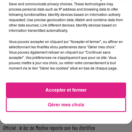
Badila,�Diarra, Guidileye, Marchetti, Pedretti, Robic,
Save and communicate privacy choices. These technologies may
Dal�, Puyo, Coulibaly, Dia,�Hadji,�Koura, Mandanne.
process personal data such as IP address and browsing data to offer
following functionalities: Identify devices based on information actively
Suspendu�
: Cabaco
Bless�s
�: Ndy Assembe,
requested; Use precise geolocation data; Match and combine data from
Chr�tien
Choix de l'entra�neur
: Mabella, Maouassa
other data sources; Link different devices; Identify devices based on
Coupe d'Afrique des Nations
: A�t Bennasser,
information transmitted automatically.
N'Guessan
Vous pouvez accepter en cliquant sur "Accepter et fermer", ou affiner en
Charlotte Huguin
sélectionnant les finalités et/ou partenaires dans "Gérer mes choix".
FIL ACTUS
Vous pouvez également refuser en cliquant sur "Continuer sans
accepter". Vos préférences ne s'appliqueront que pour ce site. Vous
pouvez mettre à jour vos choix, ou retirer votre consentement à tout
7 août 2026
moment via le lien "Gérer les cookies" situé en bas de chaque page.
Lorraine : une journée pas comme les autres au Parc animalier de...
6 août 2026
Metz : une distribution de lunette gratuite pour voir l’éclipse
Accepter et fermer
5 août 2026
Casting de Woof : l'Euro-Métropole de Metz part à la recherche de...
Gérer mes choix
4 août 2026
Officiel : Gauthier Hein quitte le FC Metz pour l'OGC Nice
4 août 2026
Officiel : le lac de Madine reporte son feu d’artifice