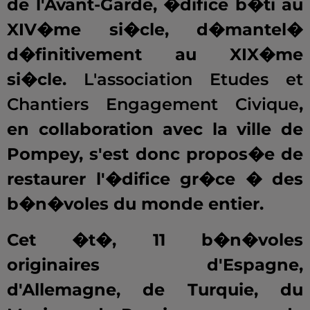
de l'Avant-Garde, �difice b�ti au
XIV�me si�cle, d�mantel�
d�finitivement au XIX�me
si�cle.
L'association Etudes et
Chantiers Engagement Civique
,
en collaboration avec la ville de
Pompey, s'est donc propos�e de
restaurer l'�difice gr�ce � des
b�n�voles du monde entier.
Cet �t�, 11 b�n�voles
originaires d'Espagne,
d'Allemagne, de Turquie, du