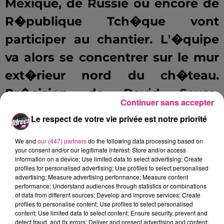
Mexique, de Russie ou encore de
R�publique Tch�que vont
participer au chantier. L'�quipe
va alors se concentrer sur le mur
ext�rieur nord du ch�teau.
Pr�cision de
David Sousa,
Continuer sans accepter
volontaire en service civique
, �
Le respect de votre vie privée est notre priorité
l'association�:
We and
our (447) partners
do the following data processing based on
your consent and/or our legitimate interest: Store and/or access
information on a device; Use limited data to select advertising; Create
profiles for personalised advertising; Use profiles to select personalised
.
advertising; Measure advertising performance; Measure content
Pour mener � bien cette mission,
performance; Understand audiences through statistics or combinations
of data from different sources; Develop and improve services; Create
l'association Etudes et Chantiers
profiles to personalise content; Use profiles to select personalised
content; Use limited data to select content; Ensure security, prevent and
Engagement Civique a d�cid�
detect fraud, and fix errors; Deliver and present advertising and content;