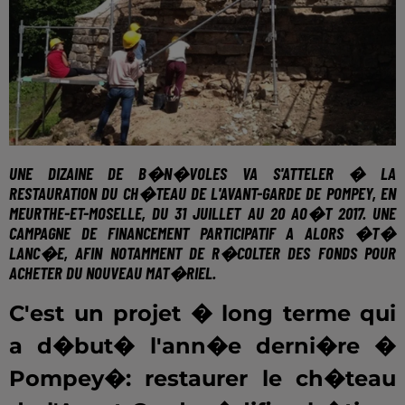
UNE DIZAINE DE B�N�VOLES VA S'ATTELER � LA
RESTAURATION DU
CH�TEAU DE L'AVANT-GARDE DE POMPEY, EN
MEURTHE-ET-MOSELLE
, DU 31 JUILLET AU 20 AO�T 2017. UNE
CAMPAGNE DE FINANCEMENT PARTICIPATIF A ALORS �T�
LANC�E, AFIN NOTAMMENT DE R�COLTER DES FONDS POUR
ACHETER DU NOUVEAU MAT�RIEL.
C'est un projet � long terme qui
a d�but� l'ann�e derni�re �
Pompey�: restaurer le ch�teau