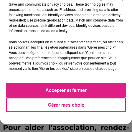
Save and communicate privacy choices. These technologies may
de solliciter les internautes.
Une
process personal data such as IP address and browsing data to offer
following functionalities: Identify devices based on information actively
campagne de financement
requested; Use precise geolocation data; Match and combine data from
other data sources; Link different devices; Identify devices based on
participatif
a �t� lanc�e sur
information transmitted automatically.
internet�pour r�colter 2500
Vous pouvez accepter en cliquant sur "Accepter et fermer", ou affiner en
sélectionnant les finalités et/ou partenaires dans "Gérer mes choix".
euros. Cet argent servira �
Vous pouvez également refuser en cliquant sur "Continuer sans
accepter". Vos préférences ne s'appliqueront que pour ce site. Vous
acheter de nouveaux outils pour
pouvez mettre à jour vos choix, ou retirer votre consentement à tout
moment via le lien "Gérer les cookies" situé en bas de chaque page.
le chantier, mais �galement �
faire d�couvrir le patrimoine
Accepter et fermer
r�gional aux b�n�voles.
Gérer mes choix
.
Pour aider l'association, rendez-