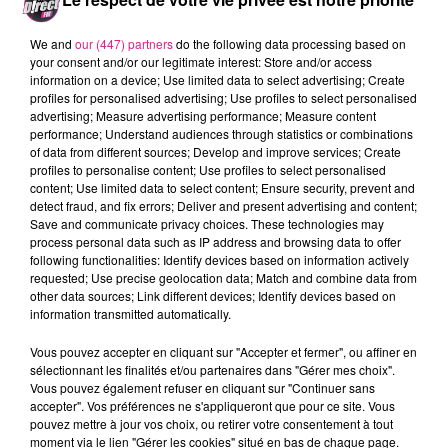
Attention, Dijon reste sur six matchs sans d�faite,
s�rie en cours : 2 victoires et 4 nuls.�Forfait �
We and
our (447) partners
do the following data processing based on
your consent and/or our legitimate interest: Store and/or access
Monaco, Alou Diarra fera son retour samedi dans le
information on a device; Use limited data to select advertising; Create
milieu de terrain de l'ASNL. Nancy-Dijon, coup d'envoi
profiles for personalised advertising; Use profiles to select personalised
de la rencontre � 20h.
advertising; Measure advertising performance; Measure content
performance; Understand audiences through statistics or combinations
FIL ACTUS
of data from different sources; Develop and improve services; Create
profiles to personalise content; Use profiles to select personalised
content; Use limited data to select content; Ensure security, prevent and
9h19
detect fraud, and fix errors; Deliver and present advertising and content;
Lorraine : une journée pas comme les autres au Parc animalier de...
Save and communicate privacy choices. These technologies may
process personal data such as IP address and browsing data to offer
6 août 2026
following functionalities: Identify devices based on information actively
Metz : une distribution de lunette gratuite pour voir l’éclipse
requested; Use precise geolocation data; Match and combine data from
other data sources; Link different devices; Identify devices based on
5 août 2026
Casting de Woof : l'Euro-Métropole de Metz part à la recherche de...
information transmitted automatically.
4 août 2026
Vous pouvez accepter en cliquant sur "Accepter et fermer", ou affiner en
Officiel : Gauthier Hein quitte le FC Metz pour l'OGC Nice
sélectionnant les finalités et/ou partenaires dans "Gérer mes choix".
Vous pouvez également refuser en cliquant sur "Continuer sans
4 août 2026
Officiel : le lac de Madine reporte son feu d’artifice
accepter". Vos préférences ne s'appliqueront que pour ce site. Vous
pouvez mettre à jour vos choix, ou retirer votre consentement à tout
4 août 2026
moment via le lien "Gérer les cookies" situé en bas de chaque page.