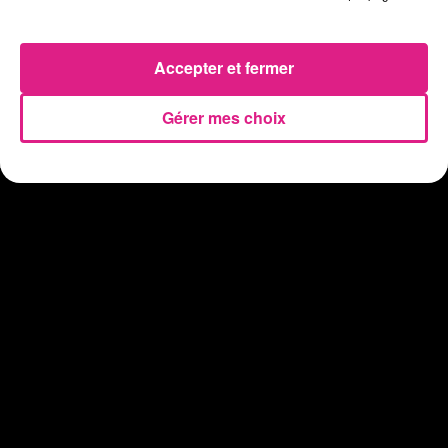
Eclipse Solaire du 12 août : où voir ce phénomène en Lorraine ?
31 juillet 2026
Chalets de Noël solidaires : la ville de Metz lance un appel à...
Accepter et fermer
31 juillet 2026
Vosges : les feux d’artifice de Gérardmer sont annulés
Gérer mes choix