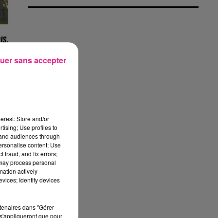
IS,
uer sans accepter
n.
it
ce
erest: Store and/or
8.
tising; Use profiles to
tand audiences through
ec
personalise content; Use
 fraud, and fix errors;
 may process personal
mation actively
vices; Identify devices
er
re
rtenaires dans "Gérer
s'appliqueront que pour