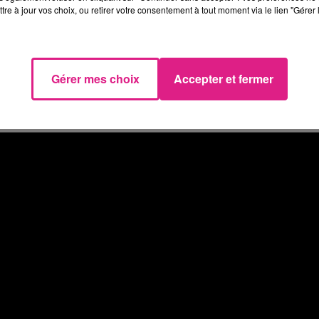
r, les chiffres de fr�quentation 
tre à jour vos choix, ou retirer votre consentement à tout moment via le lien "Gérer 
ompt�s. Les commer�ants esp�re
luence de l'enseigne irlandaise po
dans quelques semaines...
Gérer mes choix
Accepter et fermer