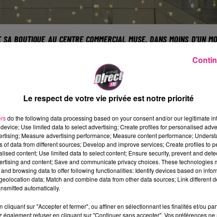
SA BOUTIQUE AU CENTRE COMMERCIAL MUSE. DANS MOINS D'UN MO
NT D�COUVRIR L'ENSEIGNE DE PR�T-�-PORTER IRLANDAISE.
Contin
 concernant l'ouverture du magasi
up pensait que l'enseigne n'ouvrira
Le respect de votre vie privée est notre priorité
ark a mis fin � toute rumeur 
ers
do the following data processing based on your consent and/or our legitimate int
icielle d'ouverture : le 21 mars 201
device; Use limited data to select advertising; Create profiles for personalised adver
vertising; Measure advertising performance; Measure content performance; Unders
 d�couvrir�5000 m2 am�nag�s, av
ns of data from different sources; Develop and improve services; Create profiles to 
alised content; Use limited data to select content; Ensure security, prevent and detect
petits prix propos�s � la vente.
ertising and content; Save and communicate privacy choices. These technologies
and browsing data to offer following functionalities: Identify devices based on infor
eolocation data; Match and combine data from other data sources; Link different de
asin devrait permettre de relanc
nsmitted automatically.
l Muse. En effet, Primark doit fai
cliquant sur "Accepter et fermer", ou affiner en sélectionnant les finalités et/ou pa
 également refuser en cliquant sur "Continuer sans accepter". Vos préférences ne 