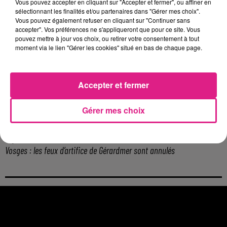
6 août 2026
Vous pouvez accepter en cliquant sur "Accepter et fermer", ou affiner en
Metz : une distribution de lunette gratuite pour voir l’éclipse
sélectionnant les finalités et/ou partenaires dans "Gérer mes choix".
Vous pouvez également refuser en cliquant sur "Continuer sans
5 août 2026
accepter". Vos préférences ne s'appliqueront que pour ce site. Vous
Casting de Woof : l'Euro-Métropole de Metz part à la recherche de...
pouvez mettre à jour vos choix, ou retirer votre consentement à tout
4 août 2026
moment via le lien "Gérer les cookies" situé en bas de chaque page.
Officiel : Gauthier Hein quitte le FC Metz pour l'OGC Nice
4 août 2026
Officiel : le lac de Madine reporte son feu d’artifice
Accepter et fermer
4 août 2026
Eclipse Solaire du 12 août : où voir ce phénomène en Lorraine ?
Gérer mes choix
31 juillet 2026
Chalets de Noël solidaires : la ville de Metz lance un appel à...
31 juillet 2026
Vosges : les feux d’artifice de Gérardmer sont annulés