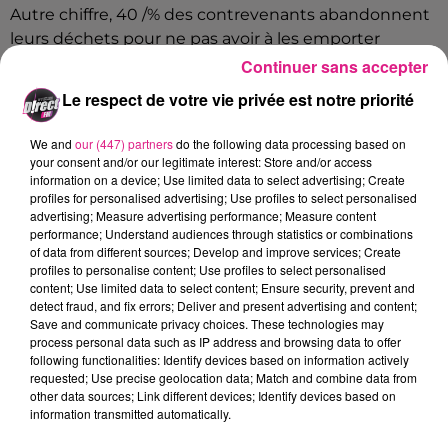
Autre chiffre, 40 /% des contrevenants abandonnent
leurs déchets pour ne pas avoir à les emporter
jusqu'à une poubelle. Pourtant "
sur nos 4 443 km de
Continuer sans accepter
réseau autoroutier Vinci, toutes les aires de repos
Le respect de votre vie privée est notre priorité
proposent des bennes et même des conteneurs à
tri
", rappelle Bernadette Moreau, déléguée générale
We and
our (447) partners
do the following data processing based on
de la Fondation Vinci Autoroutes dans
Le
your consent and/or our legitimate interest: Store and/or access
information on a device; Use limited data to select advertising; Create
Parisien/Aujourd'hui en France.
profiles for personalised advertising; Use profiles to select personalised
advertising; Measure advertising performance; Measure content
Et malgrè
le
risque d’incendie
très présent en
performance; Understand audiences through statistics or combinations
France cet été
, l'étude montre que l'on jette encore
of data from different sources; Develop and improve services; Create
régulièrement des
mégots
par la fenêtre de son
profiles to personalise content; Use profiles to select personalised
content; Use limited data to select content; Ensure security, prevent and
véhicule. Un fumeur sur deux se débarrasse de ses
detect fraud, and fix errors; Deliver and present advertising and content;
mégots en roulant
Save and communicate privacy choices. These technologies may
process personal data such as IP address and browsing data to offer
FIL ACTUS
following functionalities: Identify devices based on information actively
requested; Use precise geolocation data; Match and combine data from
other data sources; Link different devices; Identify devices based on
7 août 2026
information transmitted automatically.
Lorraine : une journée pas comme les autres au Parc animalier de...