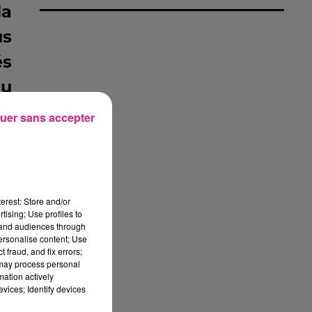
la
us
és
au
e,
uer sans accepter
erest: Store and/or
tising; Use profiles to
tand audiences through
personalise content; Use
 fraud, and fix errors;
 may process personal
mation actively
vices; Identify devices