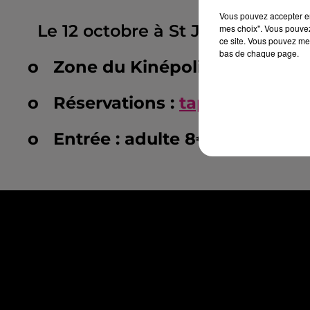
Vous pouvez accepter en 
Le 12 octobre à St Julien les Me
mes choix". Vous pouvez
ce site. Vous pouvez met
bas de chaque page.
o
Zone du Kinépolis
o
Réservations :
tapagenoctur
o
Entrée : adulte 8€ // enfant 4