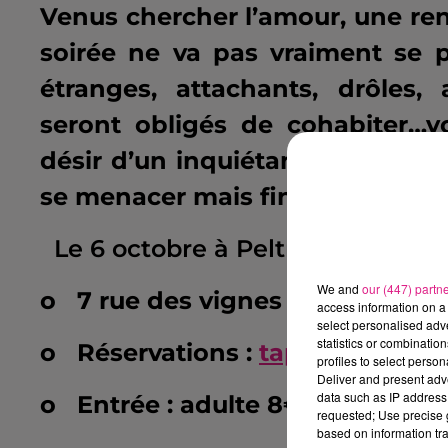
Venus chercher l’amour, une renc
soirée ne va pas vraiment se
étranges, attachants, drôles
seront obligés de cohabiter…vo
désir d’un inquiétant duo. Ils vo
se menacer mais finalement, qu
Le 6 octobre à Peltre
:
Salle des 
We and
our (447) partn
o
7 rue des vignes 57245 Peltre
access information on a 
select personalised ad
statistics or combinatio
o
Réservations :
tapagenoctur
profiles to select person
Deliver and present adv
data such as IP address 
o
Entrée : adulte 8€ // enfant 4
requested; Use precise g
based on information tra