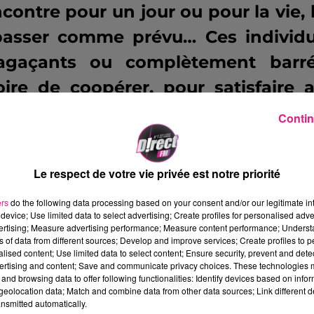
ontre pour un jour ou pour la vie, 
 passer comme prévu… Ces individ
, agaçants ou complètement barr
ire de coopérer, pour satisfaire 
nt se croiser, se disputer, se séduir
Contin
i trouvera son âme sœur ?
fêtes -
20h30
Le respect de votre vie privée est notre priorité
ers
do the following data processing based on your consent and/or our legitimate int
device; Use limited data to select advertising; Create profiles for personalised adver
vertising; Measure advertising performance; Measure content performance; Unders
ns of data from different sources; Develop and improve services; Create profiles to 
ne57@gmail.com
alised content; Use limited data to select content; Ensure security, prevent and detect
ertising and content; Save and communicate privacy choices. These technologies
and browsing data to offer following functionalities: Identify devices based on infor
€
eolocation data; Match and combine data from other data sources; Link different de
nsmitted automatically.