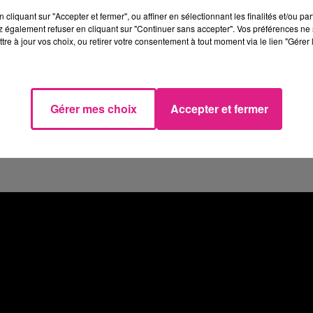
cliquant sur "Accepter et fermer", ou affiner en sélectionnant les finalités et/ou pa
tz
:
Fingers -
20h30
 également refuser en cliquant sur "Continuer sans accepter". Vos préférences ne 
tre à jour vos choix, ou retirer votre consentement à tout moment via le lien "Gérer 
ne57@gmail.com
Gérer mes choix
Accepter et fermer
€