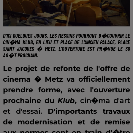
D'ICI QUELQUES JOURS, LES MESSINS POURRONT D�COUVRIR LE
CIN�MA
KLUB
, EN LIEU ET PLACE DE L'ANCIEN
PALACE
, PLACE
SAINT JACQUES � METZ. L'OUVERTURE EST PR�VUE LE
30
AO�T PROCHAIN
.
Le projet de refonte de l'offre de
cinema � Metz va officiellement
prendre forme, avec l'ouverture
prochaine du
Klub
,
cin�ma d'art
et d'essai.
D'importants travaux
de modernisation et de remise
aux normes sont en train d'�tre