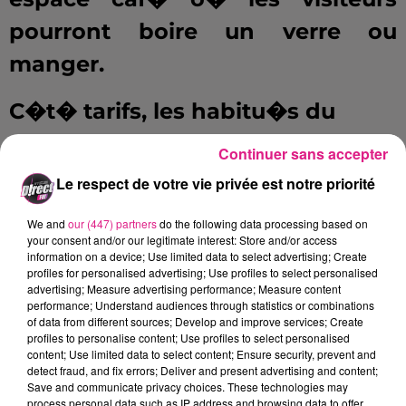
pourront boire un verre ou
manger.
C�t� tarifs, les habitu�s du
Palace noteront une hausse des
Continuer sans accepter
prix, de plus d'1 euro pour le tarif
Le respect de votre vie privée est notre priorité
normal, et la carte 10 places
We and
our (447) partners
do the following data processing based on
passera de
57 � 65 euros.
your consent and/or our legitimate interest: Store and/or access
information on a device; Use limited data to select advertising; Create
profiles for personalised advertising; Use profiles to select personalised
D�couvrez en quelques images
advertising; Measure advertising performance; Measure content
performance; Understand audiences through statistics or combinations
les travaux du futur Klub :
of data from different sources; Develop and improve services; Create
profiles to personalise content; Use profiles to select personalised
content; Use limited data to select content; Ensure security, prevent and
detect fraud, and fix errors; Deliver and present advertising and content;
Save and communicate privacy choices. These technologies may
process personal data such as IP address and browsing data to offer