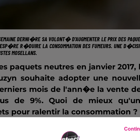
EMAINE DERNI�RE SA VOLONT� D'AUGMENTER LE PRIX DES PAQU
E ESP�RE R�DUIRE LA CONSOMMATION DES FUMEURS. UNE D�CIS
ISTES MOSELLANS.
es paquets neutres en janvier 2017, 
uzyn souhaite adopter une nouvel
derniers mois de l'ann�e la vente d
lus de 9%. Quoi de mieux qu'u
ts pour ralentir la consommation ?
vier 2018, acheter votre paquet vo
Contin
tte hausse sera progressive pour q