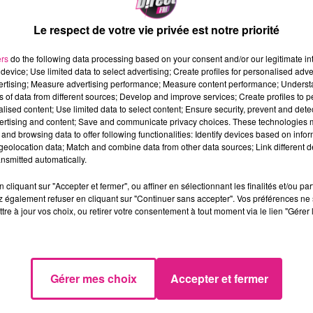
de se pr�parer � arr�ter de fume
Le respect de votre vie privée est notre priorité
e de lutter contre le tabagisme 
ers
do the following data processing based on your consent and/or our legitimate int
ement causer la perte d'emplois. L
device; Use limited data to select advertising; Create profiles for personalised adver
vertising; Measure advertising performance; Measure content performance; Unders
 de cette future l�gislation. Po
ns of data from different sources; Develop and improve services; Create profiles to 
alised content; Use limited data to select content; Ensure security, prevent and detect
hambre professionnelle des buralist
ertising and content; Save and communicate privacy choices. These technologies
and browsing data to offer following functionalities: Identify devices based on infor
v�rera inefficace, elle incite
eolocation data; Match and combine data from other data sources; Link different de
nsmitted automatically.
rs � se fournir dans un marc
cliquant sur "Accepter et fermer", ou affiner en sélectionnant les finalités et/ou pa
 également refuser en cliquant sur "Continuer sans accepter". Vos préférences ne 
tre à jour vos choix, ou retirer votre consentement à tout moment via le lien "Gérer 
sage �galement de�lutter contre 
Gérer mes choix
Accepter et fermer
. Lors de son entrevue, elle aura