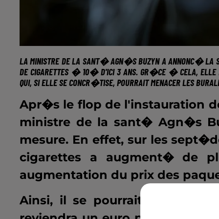
LA MINISTRE DE LA SANT� AGN�S BUZYN A ANNONC� LA S
DE CIGARETTES � 10� D'ICI 3 ANS. GR�CE � CELA, ELL
QUI, SI ELLE SE CONCR�TISE, POURRAIT MENACER LES BURAL
Apr�s le flop de l'instauration d
ministre de la sant� Agn�s B
mesure. En effet, sur les sept�
cigarettes a augment� de p
augmentation du prix des paque
Ainsi, il se pourrait qu'en jan
reviendra un euro plus cher. Ce