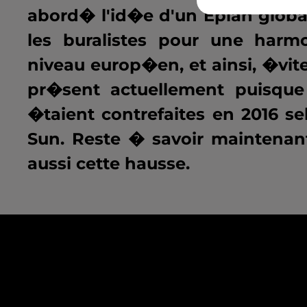
abord� l'id�e d'un Èplan global
les buralistes pour une harm
niveau europ�en, et ainsi, �vi
pr�sent actuellement puisque
�taient contrefaites en 2016 s
Sun. Reste � savoir maintenant
aussi cette hausse.