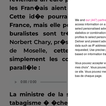
les Fran�ais aient le temps 
Cette id�e pourrait permettr
We and
our (447) partn
France, mais elle pourrait �gal
access information on a 
select personalised ad
buralistes sont tr�s inquiets
statistics or combinatio
profiles to select person
Norbert Chary, pr�sident de la c
Deliver and present adv
data such as IP address 
de Moselle,
cette mesure s'a
requested; Use precise g
based on information tra
simplement les consommateu
Vous pouvez accepter en 
parall�le :
mes choix". Vous pouvez
ce site. Vous pouvez met
bas de chaque page.
.
La ministre de la sant� envi
tabagisme � �chelle europ�enne