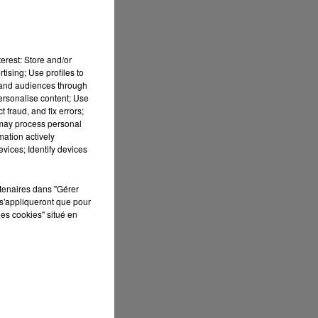
r.
en
erest: Store and/or
es
tising; Use profiles to
tand audiences through
ur
personalise content; Use
 fraud, and fix errors;
es
 may process personal
mation actively
ra
vices; Identify devices
h�
rtenaires dans "Gérer
s'appliqueront que pour
les cookies" situé en
le
it