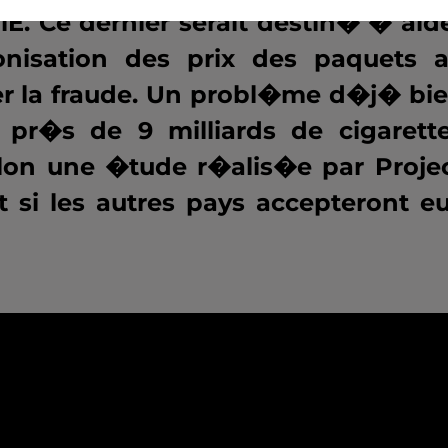
È. Ce dernier serait destin� � aid
onisation des prix des paquets 
ter la fraude. Un probl�me d�j� bi
 pr�s de 9 milliards de cigarett
elon une �tude r�alis�e par Proje
 si les autres pays accepteront e