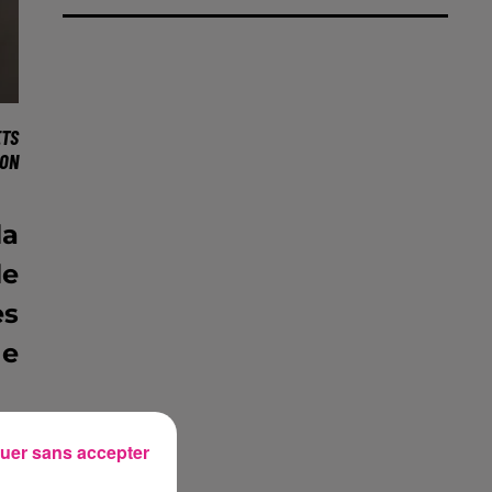
ETS
ION
la
le
es
ne
us
uer sans accepter
ue