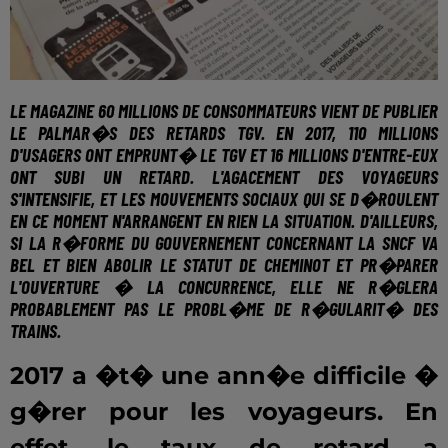
LE MAGAZINE
60 MILLIONS DE
CONSOMMATEURS
VIENT DE PUBLIER
LE PALMAR�S DES RETARDS TGV. EN 2017, 110 MILLIONS
D'USAGERS ONT EMPRUNT� LE TGV ET 16 MILLIONS D'ENTRE-EUX
ONT SUBI UN RETARD. L'AGACEMENT DES VOYAGEURS
S'INTENSIFIE, ET LES MOUVEMENTS SOCIAUX QUI SE D�ROULENT
EN CE MOMENT N'ARRANGENT EN RIEN LA SITUATION. D'AILLEURS,
SI LA R�FORME DU GOUVERNEMENT CONCERNANT LA SNCF VA
BEL ET BIEN ABOLIR LE STATUT DE CHEMINOT ET PR�PARER
L'OUVERTURE � LA CONCURRENCE, ELLE NE R�GLERA
PROBABLEMENT PAS LE PROBL�ME DE R�GULARIT� DES
TRAINS.
2017 a �t� une ann�e difficile �
g�rer pour les voyageurs. En
effet, le taux de retard a