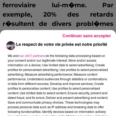
ferroviaire lui-m�me. Par
exemple, 20% des retards
r�sultent de divers probl�mes
li�s au mat�riel.
Continuer sans accepter
Le respect de votre vie privée est notre priorité
LA LIAISON METZ-PARIS TOUCH�E PAR DES RETARDS
R�GULIERS
We and
our (447) partners
do the following data processing based on
your consent and/or our legitimate interest: Store and/or access
Si, avec un taux de retard de
information on a device; Use limited data to select advertising; Create
profiles for personalised advertising; Use profiles to select personalised
35,48�% en 2017, la ligne Lyon-
advertising; Measure advertising performance; Measure content
performance; Understand audiences through statistics or combinations
Lille arrive en t�te du palmar�s
of data from different sources; Develop and improve services; Create
profiles to personalise content; Use profiles to select personalised
des retards, certaines villes
content; Use limited data to select content; Ensure security, prevent and
detect fraud, and fix errors; Deliver and present advertising and content;
lorraines ont, elles aussi, attrap�
Save and communicate privacy choices. These technologies may
process personal data such as IP address and browsing data to offer
le syndrome. Le TGV
Metz-Paris
a
following functionalities: Identify devices based on information actively