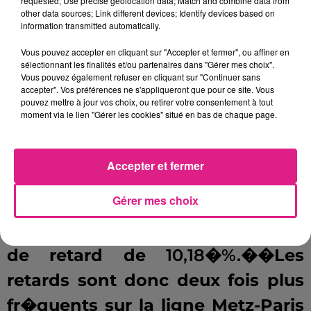
requested; Use precise geolocation data; Match and combine data from
atteint un taux de retard de
other data sources; Link different devices; Identify devices based on
information transmitted automatically.
20,28�%
en 2017. Il arrive donc en
15�me position
du classement
Vous pouvez accepter en cliquant sur "Accepter et fermer", ou affiner en
sélectionnant les finalités et/ou partenaires dans "Gérer mes choix".
des trains les moins ponctuels.
Vous pouvez également refuser en cliquant sur "Continuer sans
accepter". Vos préférences ne s'appliqueront que pour ce site. Vous
Mais � contrario, toujours selon
pouvez mettre à jour vos choix, ou retirer votre consentement à tout
moment via le lien "Gérer les cookies" situé en bas de chaque page.
60 Millions de consommateurs,
le
TGV
Paris-Metz
, lui, a trouv� sa
Accepter et fermer
place au sein du classement des
Gérer mes choix
trains les plus ponctuels. En effet,
en 2017, il n'a connu qu'un taux
de retard de
10,18�%.�
�Les
retards sont donc deux fois plus
fr�quents sur la ligne Metz-Paris