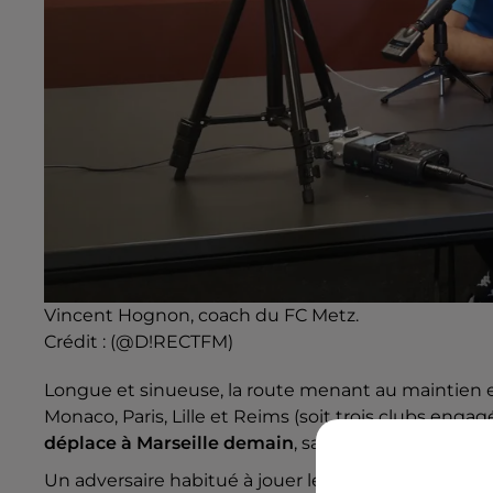
Vincent Hognon, coach du FC Metz.
Crédit :
(@D!RECTFM)
Longue et sinueuse, la route menant au maintien 
Monaco, Paris, Lille et Reims (soit trois clubs eng
déplace à Marseille demain
, samedi 26 septembre 
Un adversaire habitué à jouer les premiers rôles, mai