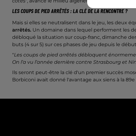
côtés
", avance le milieu algérien du FC Metz Farid 
LES COUPS DE PIED ARRÊTÉS : LA CLÉ DE LA RENCONTRE ?
Mais si elles se neutralisent dans le jeu, les deux éq
arrêtés.
Un domaine dans lequel performent les d
débloqué la situation sur coup-franc, dimanche derni
buts (4 sur 5) sur ces phases de jeu depuis le début
"
Les coups de pied arrêtés débloquent énormemen
On l’a vu l’année dernière contre Strasbourg et N
Ils seront peut-être la clé d'un premier succès mos
Borbiconi avait donné l'avantage aux siens à la 89e 