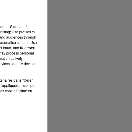
te
erest: Store and/or
tising; Use profiles to
tand audiences through
personalise content; Use
 fraud, and fix errors;
 may process personal
mation actively
vices; Identify devices
 sa
rtenaires dans "Gérer
s'appliqueront que pour
les cookies" situé en
à