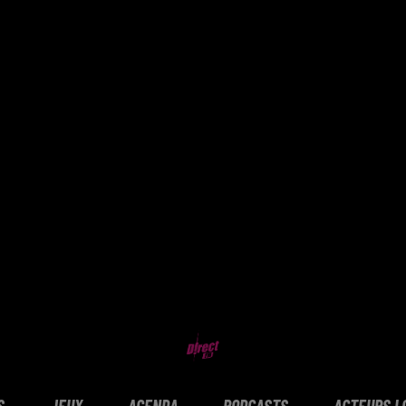
S
JEUX
AGENDA
PODCASTS
ACTEURS L