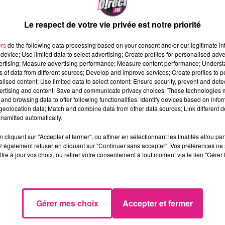
imum de 1000 personnes
. Dans un vide parfois
Le respect de votre vie privée est notre priorité
eu de monde, c’est de s’endormir. C’est toujours la crain
ers
do the following data processing based on your consent and/or our legitimate int
ronnement
, réagit le coach messin Vincent Hognon.
device; Use limited data to select advertising; Create profiles for personalised adver
jeu. Nous, on veut être performants quel que soit le
vertising; Measure advertising performance; Measure content performance; Unders
ns of data from different sources; Develop and improve services; Create profiles to 
alised content; Use limited data to select content; Ensure security, prevent and detect
ertising and content; Save and communicate privacy choices. These technologies
and browsing data to offer following functionalities: Identify devices based on infor
r
première victoire face à Reims
, dimanche dernier, les
eolocation data; Match and combine data from other data sources; Link different de
nsmitted automatically.
oré et Vagner Dias, tous trois blessés, et sans le milieu
n OM, certes au complet, mais surtout plus fébrile depuis
cliquant sur "Accepter et fermer", ou affiner en sélectionnant les finalités et/ou pa
aines.
 également refuser en cliquant sur "Continuer sans accepter". Vos préférences ne 
tre à jour vos choix, ou retirer votre consentement à tout moment via le lien "Gérer 
ille (1-1) lors de leurs deux derniers matches, tous joués 
nd souffle. Ils peuvent même remercier leur dernier
 pu être plus salée face aux Nordistes.
Gérer mes choix
Accepter et fermer
tional que l'on connaît depuis très longtemps. Mais
 je pense que ce ne sera pas facile de marquer des deux