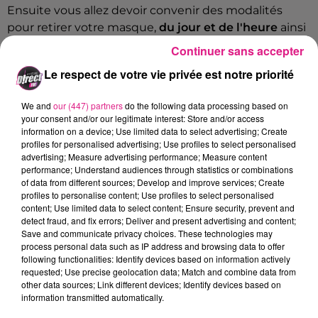
Ensuite vous allez devoir convenir des
modalités
pour retirer votre masque,
du jour et de l'heure
ainsi
que le lieu de retrait des masques.
Continuer sans accepter
POUR RETIRER VOTRE MASQUE:
Le respect de votre vie privée est notre priorité
Un
bon de retrait
vous sera transmis, à imprimer ou à
We and
our (447) partners
do the following data processing based on
présenter sur votre téléphone. N'oubliez pas une
your consent and/or our legitimate interest: Store and/or access
pièce d’identité
et votre justificatif de domicile.
information on a device; Use limited data to select advertising; Create
profiles for personalised advertising; Use profiles to select personalised
Un envoi postal reste possible pour toutes les
advertising; Measure advertising performance; Measure content
performance; Understand audiences through statistics or combinations
personnes ne pouvant pas se déplacer.
of data from different sources; Develop and improve services; Create
Les personnes n’ayant pas d’accès à Internet
profiles to personalise content; Use profiles to select personalised
content; Use limited data to select content; Ensure security, prevent and
peuvent contacter Allo Mairie par téléphone, au
0
detect fraud, and fix errors; Deliver and present advertising and content;
800 891 891
, pour recevoir leur masque.
Save and communicate privacy choices. These technologies may
process personal data such as IP address and browsing data to offer
FIL ACTUS
following functionalities: Identify devices based on information actively
requested; Use precise geolocation data; Match and combine data from
other data sources; Link different devices; Identify devices based on
6 août 2026
information transmitted automatically.
Metz : une distribution de lunette gratuite pour voir l’éclipse