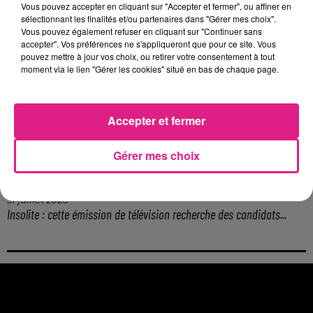
Vous pouvez accepter en cliquant sur "Accepter et fermer", ou affiner en
5 août 2026
sélectionnant les finalités et/ou partenaires dans "Gérer mes choix".
Casting de Woof : l'Euro-Métropole de Metz part à la recherche de...
Vous pouvez également refuser en cliquant sur "Continuer sans
4 août 2026
accepter". Vos préférences ne s'appliqueront que pour ce site. Vous
Officiel : Gauthier Hein quitte le FC Metz pour l'OGC Nice
pouvez mettre à jour vos choix, ou retirer votre consentement à tout
moment via le lien "Gérer les cookies" situé en bas de chaque page.
4 août 2026
Officiel : le lac de Madine reporte son feu d’artifice
4 août 2026
Eclipse Solaire du 12 août : où voir ce phénomène en Lorraine ?
Accepter et fermer
31 juillet 2026
Chalets de Noël solidaires : la ville de Metz lance un appel à...
Gérer mes choix
31 juillet 2026
Vosges : les feux d’artifice de Gérardmer sont annulés
31 juillet 2026
Insolite : cette émission de télévision recherche des candidats...