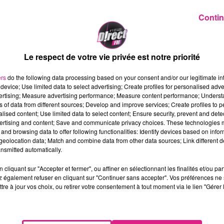
Contin
Le respect de votre vie privée est notre priorité
ers
do the following data processing based on your consent and/or our legitimate int
device; Use limited data to select advertising; Create profiles for personalised adver
vertising; Measure advertising performance; Measure content performance; Unders
ns of data from different sources; Develop and improve services; Create profiles to 
alised content; Use limited data to select content; Ensure security, prevent and detect
ertising and content; Save and communicate privacy choices. These technologies
and browsing data to offer following functionalities: Identify devices based on infor
eolocation data; Match and combine data from other data sources; Link different de
de l’école maternelle Didion de la
rue Saint-Thiébaut
nsmitted automatically.
sentant des ours polaires. Cette œuvre d'art a été
e "
Bordalo II"
.
cliquant sur "Accepter et fermer", ou affiner en sélectionnant les finalités et/ou pa
 également refuser en cliquant sur "Continuer sans accepter". Vos préférences ne 
 animaux en voie de disparition, ce sont les dangers liés 
tre à jour vos choix, ou retirer votre consentement à tout moment via le lien "Gérer 