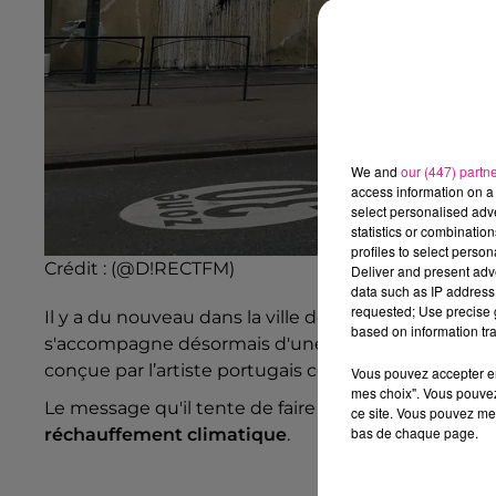
We and
our (447) partn
access information on a 
select personalised ad
statistics or combinatio
profiles to select person
Crédit :
(@D!RECTFM)
Deliver and present adv
data such as IP address 
requested; Use precise g
Il y a du nouveau dans la ville de
Nancy
. La façade 
based on information tra
s'accompagne désormais d'une fresque géante repré
conçue par l’artiste portugais connu sous le nom d
Vous pouvez accepter en 
mes choix". Vous pouvez
Le message qu'il tente de faire passer à travers ces
ce site. Vous pouvez met
bas de chaque page.
réchauffement climatique
.