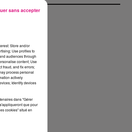
uer sans accepter
erest: Store and/or
tising; Use profiles to
tand audiences through
personalise content; Use
 fraud, and fix errors;
 may process personal
mation actively
vices; Identify devices
rtenaires dans "Gérer
s'appliqueront que pour
au
les cookies" situé en