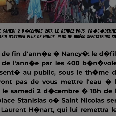
E SAMEDI 2 D�CEMBRE 2017. LE RENDEZ-VOUS, PR�C�DEMME
 D'ATTIRER PLUS DE MONDE. PLUS DE 100É00 SPECTATEURS S
s de fin d'ann�e � Nancy�: le d�fi
g de l'ann�e par les 400 b�n�vol
�sent� au public, sous le th�me 
ront pas de vous mettre l'eau � 
c le samedi 2 d�cembre � 18h de 
place Stanislas o� Saint Nicolas se
 Laurent H�nart
, qui lui remettra l