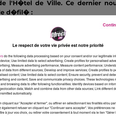
de l'H�tel de Ville. Ce dernier no
e d�fil� :
Contin
Le respect de votre vie privée est notre priorité
iciens et des acrobates assurero
ers
do the following data processing based on your consent and/or our legitimate int
 comme des danseuses f�eriques 
device; Use limited data to select advertising; Create profiles for personalised adver
vertising; Measure advertising performance; Measure content performance; Unders
l�le, de nombreuses animations so
ns of data from different sources; Develop and improve services; Create profiles to 
alised content; Use limited data to select content; Ensure security, prevent and detect
u weekend. L'an dernier,
le Gra
ertising and content; Save and communicate privacy choices. These technologies
and browsing data to offer following functionalities: Identify devices based on infor
n� plus de 200 000 visiteurs.
eolocation data; Match and combine data from other data sources; Link different de
nsmitted automatically.
tivit�s, le public sera invit� � 
cliquant sur "Accepter et fermer", ou affiner en sélectionnant les finalités et/ou pa
 également refuser en cliquant sur "Continuer sans accepter". Vos préférences ne 
as (Place Stanislas), � traverser 
tre à jour vos choix, ou retirer votre consentement à tout moment via le lien "Gérer 