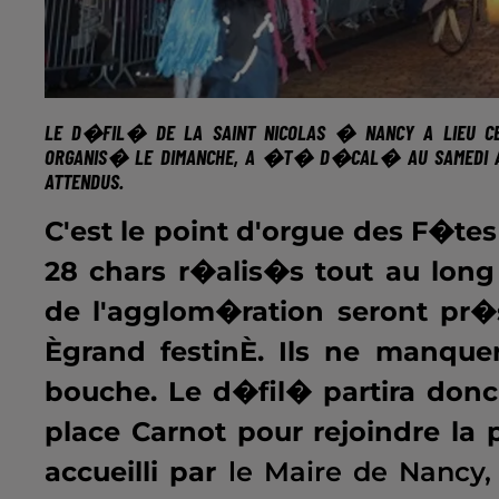
LE D�FIL� DE LA SAINT NICOLAS � NANCY
A LIEU C
ORGANIS� LE DIMANCHE, A �T� D�CAL� AU SAMEDI AFIN
ATTENDUS.
C'est le point d'orgue des F�te
28 chars r�alis�s tout au lon
de l'agglom�ration seront pr
Ègrand festinÈ. Ils ne manque
bouche. Le d�fil� partira don
place Carnot pour rejoindre la 
accueilli par
le Maire de Nancy,