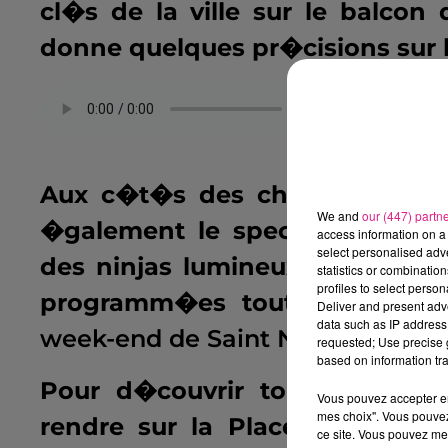
cl�s de la ville sur le balcon 
donne quelques pr�cisions sur l
.
Aux c�t�s des chars, des mus
We and
our (447) partn
�galement le spectacle, tout
access information on a 
select personalised ad
des ninjas lumineux. En paral
statistics or combinatio
profiles to select person
programm�es tout au long d
Deliver and present adv
data such as IP address 
week-end de Saint Nicolas
a drai
requested; Use precise g
based on information tra
Pour d�couvrir toutes les fes
Vous pouvez accepter en 
mes choix". Vous pouvez
rendre sur la Place Saint Nicol
ce site. Vous pouvez met