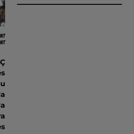
NT
ONT
lÇ
es
du
la
la
ra
es