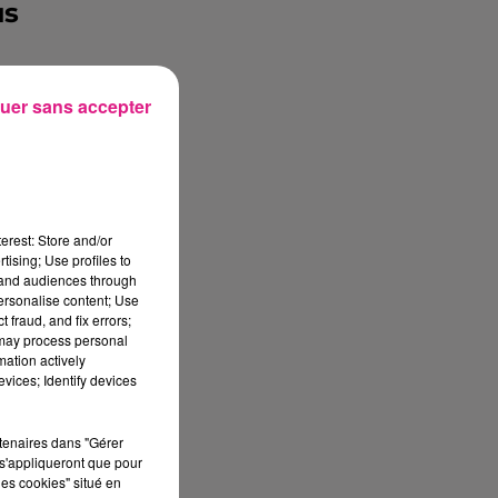
us
uer sans accepter
nt
erest: Store and/or
et
tising; Use profiles to
tand audiences through
nt
personalise content; Use
 fraud, and fix errors;
nd
 may process personal
mation actively
vices; Identify devices
se
rtenaires dans "Gérer
s'appliqueront que pour
la
les cookies" situé en