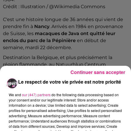
Crédit :
Illustration / @Wikimedia Commons
C'est une histoire longue de 36 années qui vient de
prendre fin à
Nancy
. Arrivés en 1984 en provenance
de Suisse, les
macaques de Java ont quitté leur
enclos du parc de la Pépinière
en début de
semaine, mardi 22 décembre.
Destination la Belgique, et plus précisément la
région flammande, au Natuurhlup Centrum
Continuer sans accepter
d’Oudsbergen. "
L
e plus grand refuge animalier de
Belgique
", selon Dahman Richter,
conseiller
Le respect de votre vie privée est notre priorité
municipal délégué aux droits et bien-être animal, qui
précise, aussi, que
les singes rejoindront un
We and
our (447) partners
do the following data processing based on
sanctuaire
par la suite.
your consent and/or our legitimate interest: Store and/or access
information on a device; Use limited data to select advertising; Create
Moins de 2 mois après le vote de notre partenariat
profiles for personalised advertising; Use profiles to select personalised
advertising; Measure advertising performance; Measure content
avec 30 Millions d'amis, les macaques crabiers de la
performance; Understand audiences through statistics or combinations
Pépinière ont...
of data from different sources; Develop and improve services; Create