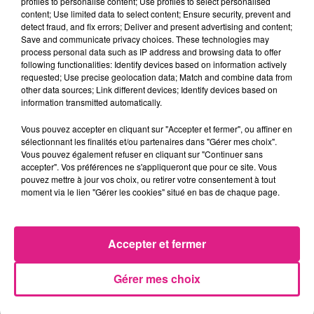
profiles to personalise content; Use profiles to select personalised
Publiée par
Dahman Richter - Conseiller municipal
content; Use limited data to select content; Ensure security, prevent and
de Nancy
sur
Jeudi 24 décembre 2020
detect fraud, and fix errors; Deliver and present advertising and content;
Save and communicate privacy choices. These technologies may
VERS LA FIN DES ANIMAUX SAUVAGES À LA PÉPINIÈRE
process personal data such as IP address and browsing data to offer
following functionalities: Identify devices based on information actively
Organisé en lien avec la Ville, la fondation 30 Millions
requested; Use precise geolocation data; Match and combine data from
other data sources; Link different devices; Identify devices based on
d'Amis et l'association Code animal, ce
transfert
information transmitted automatically.
d'une dizaine de singes
fait suite au vote du conseil
municipal, en novembre dernier, d'une délibération
Vous pouvez accepter en cliquant sur "Accepter et fermer", ou affiner en
visant à mettre fin à la présence d'
animaux non-
sélectionnant les finalités et/ou partenaires dans "Gérer mes choix".
Vous pouvez également refuser en cliquant sur "Continuer sans
domestiques au sein du zoo du parc de la Pépinière
.
accepter". Vos préférences ne s'appliqueront que pour ce site. Vous
FIL ACTUS
pouvez mettre à jour vos choix, ou retirer votre consentement à tout
moment via le lien "Gérer les cookies" situé en bas de chaque page.
7 août 2026
Lorraine : une journée pas comme les autres au Parc animalier de...
Accepter et fermer
6 août 2026
Metz : une distribution de lunette gratuite pour voir l’éclipse
Gérer mes choix
5 août 2026
Casting de Woof : l'Euro-Métropole de Metz part à la recherche de...