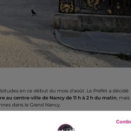
bitudes en ce début du mois d'août. Le Préfet
a décidé
e au centre-ville de Nancy de 11 h à 2 h du matin
, mais
nnes dans le Grand Nancy.
 de la cité-ducale. De la place
Stanilas
, à la place de la
Contin
 mais aussi les rues Saint-Jean, Saint-Dizier, Grande ru