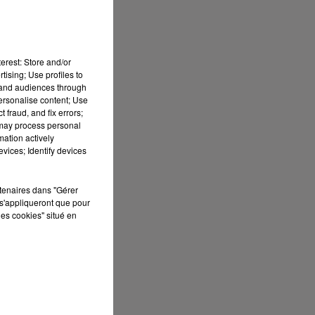
erest: Store and/or
tising; Use profiles to
tand audiences through
personalise content; Use
 fraud, and fix errors;
 may process personal
mation actively
vices; Identify devices
rtenaires dans "Gérer
s'appliqueront que pour
les cookies" situé en