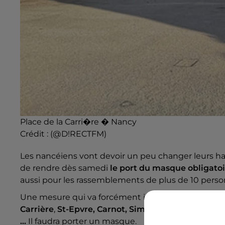
Place de la Carri�re � Nancy
Crédit :
(@D!RECTFM)
Les nancéiens vont devoir un peu changer leurs ha
de rendre dès samedi
le port du masque obligatoir
aussi pour les rassemblements de plus de 10 perso
Une mesure qui va forcément impacter le quotidien
Carrière
,
St-Epvre, Carnot, Simone Veil, Charles 3,
...
Il faudra porter un masque.