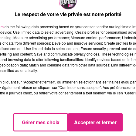
Le respect de votre vie privée est notre priorité
ers
do the following data processing based on your consent and/or our legitimate int
device; Use limited data to select advertising; Create profiles for personalised adver
vertising; Measure advertising performance; Measure content performance; Unders
ns of data from different sources; Develop and improve services; Create profiles to 
alised content; Use limited data to select content; Ensure security, prevent and detect
ertising and content; Save and communicate privacy choices. These technologies
and browsing data to offer following functionalities: Identify devices based on infor
eolocation data; Match and combine data from other data sources; Link different de
nsmitted automatically.
cliquant sur "Accepter et fermer", ou affiner en sélectionnant les finalités et/ou pa
 également refuser en cliquant sur "Continuer sans accepter". Vos préférences ne 
tre à jour vos choix, ou retirer votre consentement à tout moment via le lien "Gérer 
Gérer mes choix
Accepter et fermer