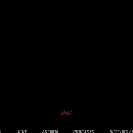
S
JEUX
AGENDA
PODCASTS
ACTEURS L