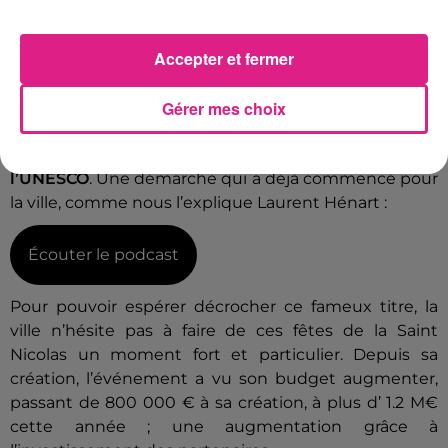
Jusqu’au 6 janvier, deux à trois représentations du
spectacle seront à découvrir par soir.
Accepter et fermer
L’UNESCO
Gérer mes choix
La Ville de Nancy souhaite présenter sa candidature
en mars 2021, pour une inscription des Fêtes de Saint
Nicolas au
patrimoine culturel et immatériel de
l’UNESCO
. Une démarche qui a déjà commencé pour
la ville, comme nous l’explique Laurent Hénart :
Écouter le podcast
Pour pouvoir espérer décrocher ce fameux titre, la
ville n’hésite pas à faire de ces fêtes de la Saint
Nicolas un moment fort et particulier. Depuis sa
création, l’événement a vu son budget augmenter,
passant de 800 000 € à sa création, à plus d’ 1.2 M€
cette année ; une augmentation grâce à