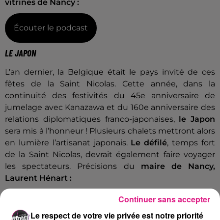
vitrines de Nancy :
Écouter le podcast
LE JAPON
L’an dernier, la Belgique était le pays invité de ces
fêtes de la Saint Nicolas. Cette année, dans la
continuité des festivités du 45e anniversaire de
jumelage avec Kanazawa et du 160e anniversaire des
relations diplomatiques franco-japonaises,
le Japon
sera mis à l’honneur ! Plusieurs chalets mettront alors
en lumière l’artisanat japonais.
Le défilé
, temps fort
de la Saint Nicolas, devrait également faire voyager
les spectateurs. Précisions du
maire de Nancy,
Laurent Hénart :
Continuer sans accepter
Écouter le podcast
Le respect de votre vie privée est notre priorité