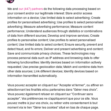
Le défilé partira le samedi 1er décembre
de la Place
We and
our (447) partners
do the following data processing based on
Carnot jusqu'à la place Stanislas où le Maire remettra
your consent and/or our legitimate interest: Store and/or access
à saint Nicolas les clés de la ville sur le balcon de
information on a device; Use limited data to select advertising; Create
profiles for personalised advertising; Use profiles to select personalised
l'Hôtel de ville. Ce défilé rassemblera une trentaine de
advertising; Measure advertising performance; Measure content
chars autour du thème
Les
Quatre Eléments
, l'eau, la
performance; Understand audiences through statistics or combinations
terre, le feu et le vent.
of data from different sources; Develop and improve services; Create
profiles to personalise content; Use profiles to select personalised
LES RENDEZ-VOUS DE SAINT NICOLAS
content; Use limited data to select content; Ensure security, prevent and
detect fraud, and fix errors; Deliver and present advertising and content;
Après les « Rendez-vous place Stanislas » en été,
Save and communicate privacy choices. These technologies may
process personal data such as IP address and browsing data to offer
découvrez les « Rendez-vous de Saint Nicolas ». Pour
following functionalities: Identify devices based on information actively
la deuxième année consécutive, la ville de Nancy va
requested; Use precise geolocation data; Match and combine data from
proposer un spectacle de sons et lumières, place
other data sources; Link different devices; Identify devices based on
information transmitted automatically.
Stanislas, qui retracera la légende de Saint Nicolas. Un
spectacle plus court, d’une durée de moins de 10
Vous pouvez accepter en cliquant sur "Accepter et fermer", ou affiner en
minutes, et différent de celui de l’hiver dernier :
sélectionnant les finalités et/ou partenaires dans "Gérer mes choix".
Vous pouvez également refuser en cliquant sur "Continuer sans
accepter". Vos préférences ne s'appliqueront que pour ce site. Vous
Écouter le podcast
pouvez mettre à jour vos choix, ou retirer votre consentement à tout
moment via le lien "Gérer les cookies" situé en bas de chaque page.