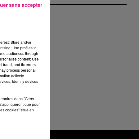
uer sans accepter
erest: Store and/or
tising; Use profiles to
tand audiences through
personalise content; Use
Une
 fraud, and fix errors;
er
 may process personal
mation actively
exe
vices; Identify devices
fin
rtenaires dans "Gérer
 du
s'appliqueront que pour
les cookies" situé en