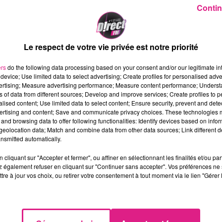
Contin
Le respect de votre vie privée est notre priorité
ers
do the following data processing based on your consent and/or our legitimate int
device; Use limited data to select advertising; Create profiles for personalised adver
vertising; Measure advertising performance; Measure content performance; Unders
ns of data from different sources; Develop and improve services; Create profiles to 
ste à la naissance d'un bébé fourmilier, ou tamanoir. 
alised content; Use limited data to select content; Ensure security, prevent and detect
embre 2012. Le nouvel arrivant est né le
5 octobre derni
ertising and content; Save and communicate privacy choices. These technologies
and browsing data to offer following functionalities: Identify devices based on infor
t devrait atteindre entre 30 et 40 kg à l'âge adulte. Le s
eolocation data; Match and combine data from other data sources; Link different de
devront attendre plusieurs semaines qu'il grandisse, a
nsmitted automatically.
cliquant sur "Accepter et fermer", ou affiner en sélectionnant les finalités et/ou pa
ptivité
. Il faut savoir que l'espèce, originaire d'Amérique
 également refuser en cliquant sur "Continuer sans accepter". Vos préférences ne 
tre à jour vos choix, ou retirer votre consentement à tout moment via le lien "Gérer 
 annexe de la convention de Washington.