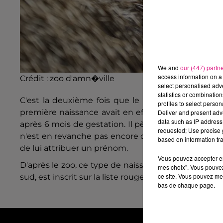
We and
our (447) partn
access information on a 
Crédit :
zoo d'amn�ville
select personalised ad
statistics or combinatio
C'est la deuxième fois que le parc animalier assi
profiles to select person
première naissance avait en effet eu lieu le 3 déc
Deliver and present adv
data such as IP address 
après 6 mois de gestation. Il pèse environ 1.5 kg, e
requested; Use precise g
n'est en revanche pas encore connu. Les soigneurs 
based on information tra
de lui attribuer un prénom.
Vous pouvez accepter en 
D'après le zoo, ce type de naissance est
rare en ca
mes choix". Vous pouvez
ce site. Vous pouvez met
sud, est inscrit sur la liste rouge de l'IUCN, et en
bas de chaque page.