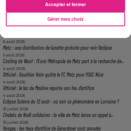
Vendredi-Saint.
Accepter et fermer
FIL ACTUS
Gérer mes choix
7 août 2026
Lorraine : une journée pas comme les autres au Parc animalier de...
6 août 2026
Metz : une distribution de lunette gratuite pour voir l’éclipse
5 août 2026
Casting de Woof : l'Euro-Métropole de Metz part à la recherche de...
4 août 2026
Officiel : Gauthier Hein quitte le FC Metz pour l'OGC Nice
4 août 2026
Officiel : le lac de Madine reporte son feu d’artifice
4 août 2026
Eclipse Solaire du 12 août : où voir ce phénomène en Lorraine ?
31 juillet 2026
Chalets de Noël solidaires : la ville de Metz lance un appel à...
31 juillet 2026
Vosges : les feux d’artifice de Gérardmer sont annulés