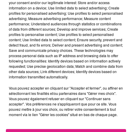
your consent and/or our legitimate interest: Store and/or access
information on a device; Use limited data to select advertising; Create
profiles for personalised advertising; Use profiles to select personalised
advertising; Measure advertising performance; Measure content
performance; Understand audiences through statistics or combinations
of data from different sources; Develop and improve services; Create
profiles to personalise content; Use profiles to select personalised
content; Use limited data to select content; Ensure security, prevent and
detect fraud, and fix errors; Deliver and present advertising and content;
Save and communicate privacy choices. These technologies may
process personal data such as IP address and browsing data to offer
following functionalities: Identify devices based on information actively
requested; Use precise geolocation data; Match and combine data from
other data sources; Link different devices; Identify devices based on
Quant aux déplacements pour effectuer des
achats
information transmitted automatically.
de première nécessité
dans les établissements dont
Vous pouvez accepter en cliquant sur "Accepter et fermer", ou affiner en
les activités demeurent autorisées, ils sont limités à
sélectionnant les finalités et/ou partenaires dans "Gérer mes choix".
un rayon de 10 kilomètres autour du lieu de
Vous pouvez également refuser en cliquant sur "Continuer sans
confinement.
accepter". Vos préférences ne s'appliqueront que pour ce site. Vous
pouvez mettre à jour vos choix, ou retirer votre consentement à tout
Concrètement, cette mesure vise surtout à
moment via le lien "Gérer les cookies" situé en bas de chaque page.
empêcher les Mosellans à aller faire leurs courses en
Meurthe-et-Moselle
ou dans un pays étranger ce