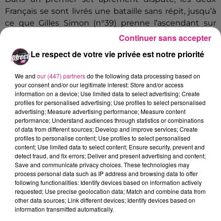
Français se sont livrés une bataille sans répit, jusqu’à
ce que Gilles Simon (n°39) prenne l’ascendant sur
son compatriote. Grâce notamment à
trois balles de
Continuer sans accepter
break
remportés durant la rencontre, le joueur de 33
Le respect de votre vie privée est notre priorité
ans a glané la première manche, avant de dérouler
sereinement durant le deuxième et dernier set.
« Je
We and
our (447) partners
do the following data processing based on
menais et à 5-3, un gros stress est venu
raconte le
your consent and/or our legitimate interest: Store and/or access
information on a device; Use limited data to select advertising; Create
vainqueur du duel.
J’avais l’impression de prendre 20
profiles for personalised advertising; Use profiles to select personalised
ans en 5 minutes. Finalement, j’ai gagné ce premier
advertising; Measure advertising performance; Measure content
set et ça m’a fait du bien ».
performance; Understand audiences through statistics or combinations
of data from different sources; Develop and improve services; Create
profiles to personalise content; Use profiles to select personalised
content; Use limited data to select content; Ensure security, prevent and
Écouter le podcast
detect fraud, and fix errors; Deliver and present advertising and content;
Save and communicate privacy choices. These technologies may
process personal data such as IP address and browsing data to offer
following functionalities: Identify devices based on information actively
En face, la chute a été dure pour Richard Gasquet.
requested; Use precise geolocation data; Match and combine data from
L’ancien n°7 mondial s’incline pour la première fois
other data sources; Link different devices; Identify devices based on
face à son adversaire
du jour sur le circuit ATP.
information transmitted automatically.
« C’était miraculeux d’avoir huit victoires face à lui.