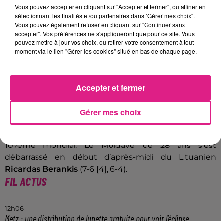
Vous pouvez accepter en cliquant sur "Accepter et fermer", ou affiner en
C’était une anomalie »
a déclaré le Biterrois à l’issue
sélectionnant les finalités et/ou partenaires dans "Gérer mes choix".
du match devant la presse. Le vainqueur de Roland-
Vous pouvez également refuser en cliquant sur "Continuer sans
Garros en double mixte en 2004 reconnaît ne pas
accepter". Vos préférences ne s'appliqueront que pour ce site. Vous
pouvez mettre à jour vos choix, ou retirer votre consentement à tout
avoir
« bien joué. Je ne voyais pas bien la balle, je
moment via le lien "Gérer les cookies" situé en bas de chaque page.
n’étais pas bien sur le court ».
Accepter et fermer
Écouter le podcast
Gérer mes choix
Dans le dernier carré, le double vainqueur du Moselle
Open (2010 et 2014) sera opposé à
Radu Albot
,
107ème mondial. Le Moldave de 28 ans s’est
débarrassé en début d’après-midi du Lituanien
Ricardas Berankis
(7-6 [4], 6-4).
FIL ACTUS
12h06
Metz : une distribution de lunette gratuite pour voir l’éclipse