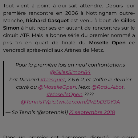
Tout vient à point à qui sait attendre. Depuis leur
première rencontre en 2006 à Nottingham outre-
Manche,
Richard Gasquet
est venu à bout de
Gilles
Simon
à huit reprises en autant de rencontres sur le
circuit ATP. Mais la bonne série du premier nommé a
pris fin en quart de finale du
Moselle Open
ce
vendredi après-midi aux Arènes de Metz.
Pour la première fois en neuf confrontations
@GillesSimon84
bat Richard
#Gasquet
, 7-6 6-2, et s'offre le dernier
carré au
@MoselleOpen
. Next
@RaduAlbot
.
#MoselleOpen
????
@TennisTV
pic.twitter.com/2VEbD3GY9A
— So Tennis (@sotennis1)
21 septembre 2018
Dans un premier set âprement disputé, les deux