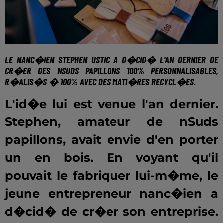
LE NANC�IEN STEPHEN USTIC A D�CID� L'AN DERNIER DE
CR�ER DES NSUDS PAPILLONS
100% PERSONNALISABLES
,
R�ALIS�S �
100% AVEC DES MATI�RES RECYCL�ES.
L'id�e lui est venue l'an dernier.
Stephen, amateur de nSuds
papillons, avait envie d'en porter
un en bois. En voyant qu'il
pouvait le fabriquer lui-m�me, le
jeune entrepreneur nanc�ien a
d�cid� de cr�er son entreprise.