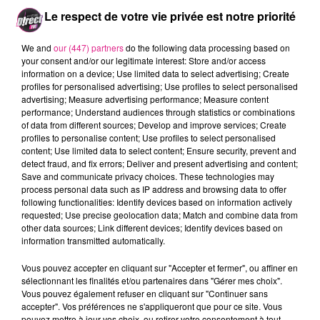
L'entreprise ÈMoonÈ a
Le respect de votre vie privée est notre priorité
�galement d�cid� de travailler
We and
our (447) partners
do the following data processing based on
avec des artistes locaux, pour
your consent and/or our legitimate interest: Store and/or access
information on a device; Use limited data to select advertising; Create
d�velopper le concept
ÈMoon
profiles for personalised advertising; Use profiles to select personalised
advertising; Measure advertising performance; Measure content
expoÈ.
Un artiste est invit� �
performance; Understand audiences through statistics or combinations
of data from different sources; Develop and improve services; Create
cr�er une Suvre sur les nSuds
profiles to personalise content; Use profiles to select personalised
content; Use limited data to select content; Ensure security, prevent and
papillons, qui seront ensuite
detect fraud, and fix errors; Deliver and present advertising and content;
Save and communicate privacy choices. These technologies may
vendus. La vente de ces
process personal data such as IP address and browsing data to offer
following functionalities: Identify devices based on information actively
accessoires sera revers�e � une
requested; Use precise geolocation data; Match and combine data from
other data sources; Link different devices; Identify devices based on
association choisie
information transmitted automatically.
conjointement avec l'artiste.
Vous pouvez accepter en cliquant sur "Accepter et fermer", ou affiner en
sélectionnant les finalités et/ou partenaires dans "Gérer mes choix".
Vous pouvez également refuser en cliquant sur "Continuer sans
Si vous souhaitez cr�er votre
accepter". Vos préférences ne s'appliqueront que pour ce site. Vous
pouvez mettre à jour vos choix, ou retirer votre consentement à tout