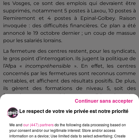
les Vosges, ce sont des emplois qui devraient être
supprimés, notamment 5 postes à Laxou, 10 postes à
Remiremont et 4 postes à Epinal-Golbey. Raison
invoquée : des difficultés financières. Ce plan a été
annoncé le 19 octobre dernier ; un coup de massue
pour les salariés lorrains.
La fermeture des centres restent, pour les syndicats,
le gros point d’interrogation. Ils jugent la politique de
l’Afpa «
incompréhensible
». En effet, les centres
concernés par les fermetures sont reconnus comme
rentables, et affichent des résultats positifs. De plus,
ils gèrent des formations de niveau 5, soit des
formations aux métiers accessibles le plus
Continuer sans accepter
rapidement (maçonnerie, carrelage, soudure…), et
Le respect de votre vie privée est notre priorité
surtout, qui recrutent. Explications de
Richard
Cappone, formateur à l’AFPA de Metz, et délégué
We and
our (447) partners
do the following data processing based on
syndical CFDT :
your consent and/or our legitimate interest: Store and/or access
information on a device; Use limited data to select advertising; Create