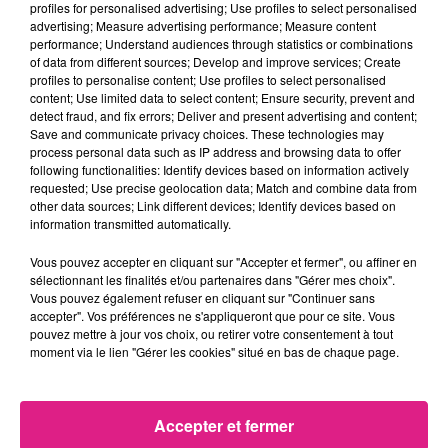
profiles for personalised advertising; Use profiles to select personalised
Écouter le podcast
advertising; Measure advertising performance; Measure content
performance; Understand audiences through statistics or combinations
Les syndicats regrettent surtout le
manque de
of data from different sources; Develop and improve services; Create
profiles to personalise content; Use profiles to select personalised
dialogue
avec la direction. A ce jour, aucune
content; Use limited data to select content; Ensure security, prevent and
négociation n'a été entamée. Ils lancent alors un
detect fraud, and fix errors; Deliver and present advertising and content;
appel aux élus locaux et au préfet de la région Grand
Save and communicate privacy choices. These technologies may
process personal data such as IP address and browsing data to offer
Est.
following functionalities: Identify devices based on information actively
requested; Use precise geolocation data; Match and combine data from
other data sources; Link different devices; Identify devices based on
Écouter le podcast
information transmitted automatically.
Tous les salariés de l'agence nationale pour la
Vous pouvez accepter en cliquant sur "Accepter et fermer", ou affiner en
sélectionnant les finalités et/ou partenaires dans "Gérer mes choix".
formation professionnelle des adultes sont invités à
Vous pouvez également refuser en cliquant sur "Continuer sans
se mobiliser devant la direction régionale à Metz
ce
accepter". Vos préférences ne s'appliqueront que pour ce site. Vous
lundi 12 novembre
, pour protester contre le plan de
pouvez mettre à jour vos choix, ou retirer votre consentement à tout
moment via le lien "Gérer les cookies" situé en bas de chaque page.
réorganisation national. Le rassemblement est prévu
à 10h
.
FIL ACTUS
Accepter et fermer