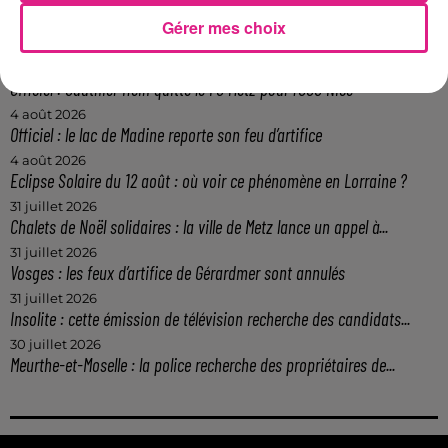
5 août 2026
Gérer mes choix
Casting de Woof : l'Euro-Métropole de Metz part à la recherche de...
4 août 2026
Officiel : Gauthier Hein quitte le FC Metz pour l'OGC Nice
4 août 2026
Officiel : le lac de Madine reporte son feu d’artifice
4 août 2026
Eclipse Solaire du 12 août : où voir ce phénomène en Lorraine ?
31 juillet 2026
Chalets de Noël solidaires : la ville de Metz lance un appel à...
31 juillet 2026
Vosges : les feux d’artifice de Gérardmer sont annulés
31 juillet 2026
Insolite : cette émission de télévision recherche des candidats...
30 juillet 2026
Meurthe-et-Moselle : la police recherche des propriétaires de...