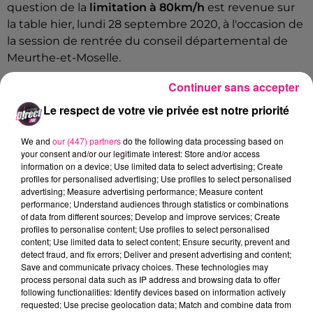
question de la
limitation à 80km/h
est revenue sur
la table hier, lundi 28 septembre 2020, à l'occasion de
la s
ession de rentrée du conseil départemental de
Meurthe-et-Moselle.
TROIS DÉPARTEMENTS SONT REVENUS AUX 90 KM/H
Continuer sans accepter
Présente au cours de cette réunion, la présidente du
Le respect de votre vie privée est notre priorité
département
Valérie Beausert-Leick a fermé la
We and
our (447) partners
do the following data processing based on
porte à un éventuel rétablissement des 90 km/h sur
your consent and/or our legitimate interest: Store and/or access
les routes secondaires
, près de quatre ans après
information on a device; Use limited data to select advertising; Create
l'abaissement de la vitesse instauré par le
profiles for personalised advertising; Use profiles to select personalised
advertising; Measure advertising performance; Measure content
gouvernement.
performance; Understand audiences through statistics or combinations
Elle a ainsi rappelé que le dossier étais clos,
of data from different sources; Develop and improve services; Create
profiles to personalise content; Use profiles to select personalised
mentionnant que
seuls trois départements français
content; Use limited data to select content; Ensure security, prevent and
ont intégralement relevé la vitesse maximale à 90
detect fraud, and fix errors; Deliver and present advertising and content;
km/h
, comme l'autorise la loi d'orientation des
Save and communicate privacy choices. These technologies may
process personal data such as IP address and browsing data to offer
mobilités. Il s'agit de la Haute-Marne, de la Corrèze et
following functionalities: Identify devices based on information actively
du Cantal.
requested; Use precise geolocation data; Match and combine data from