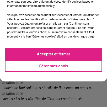
other data sources; Link different devices; Identify devices based on
FIL ACTUS
information transmitted automatically.
Vous pouvez accepter en cliquant sur "Accepter et fermer", ou affiner en
7 août 2026
sélectionnant les finalités et/ou partenaires dans "Gérer mes choix".
Lorraine : une journée pas comme les autres au Parc animalier de...
Vous pouvez également refuser en cliquant sur "Continuer sans
accepter". Vos préférences ne s'appliqueront que pour ce site. Vous
6 août 2026
pouvez mettre à jour vos choix, ou retirer votre consentement à tout
Metz : une distribution de lunette gratuite pour voir l’éclipse
moment via le lien "Gérer les cookies" situé en bas de chaque page.
5 août 2026
Casting de Woof : l'Euro-Métropole de Metz part à la recherche de...
4 août 2026
Accepter et fermer
Officiel : Gauthier Hein quitte le FC Metz pour l'OGC Nice
4 août 2026
Officiel : le lac de Madine reporte son feu d’artifice
Gérer mes choix
4 août 2026
Eclipse Solaire du 12 août : où voir ce phénomène en Lorraine ?
31 juillet 2026
Chalets de Noël solidaires : la ville de Metz lance un appel à...
31 juillet 2026
Vosges : les feux d’artifice de Gérardmer sont annulés