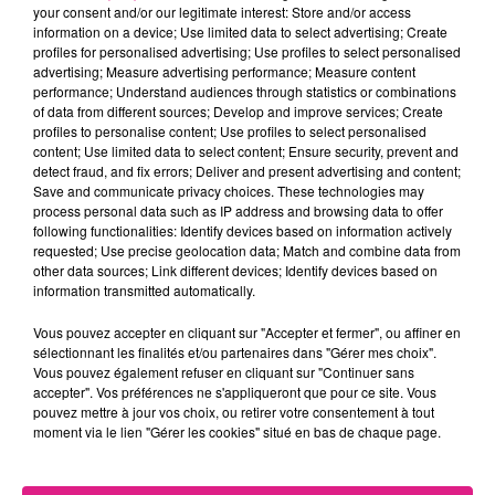
par la Fédération des chasseurs.
your consent and/or our legitimate interest: Store and/or access
information on a device; Use limited data to select advertising; Create
FIL ACTUS
profiles for personalised advertising; Use profiles to select personalised
advertising; Measure advertising performance; Measure content
performance; Understand audiences through statistics or combinations
of data from different sources; Develop and improve services; Create
7 août 2026
Lorraine : une journée pas comme les autres au Parc animalier de...
profiles to personalise content; Use profiles to select personalised
content; Use limited data to select content; Ensure security, prevent and
6 août 2026
detect fraud, and fix errors; Deliver and present advertising and content;
Metz : une distribution de lunette gratuite pour voir l’éclipse
Save and communicate privacy choices. These technologies may
process personal data such as IP address and browsing data to offer
5 août 2026
following functionalities: Identify devices based on information actively
Casting de Woof : l'Euro-Métropole de Metz part à la recherche de...
requested; Use precise geolocation data; Match and combine data from
4 août 2026
other data sources; Link different devices; Identify devices based on
Officiel : Gauthier Hein quitte le FC Metz pour l'OGC Nice
information transmitted automatically.
4 août 2026
Vous pouvez accepter en cliquant sur "Accepter et fermer", ou affiner en
Officiel : le lac de Madine reporte son feu d’artifice
sélectionnant les finalités et/ou partenaires dans "Gérer mes choix".
4 août 2026
Vous pouvez également refuser en cliquant sur "Continuer sans
Eclipse Solaire du 12 août : où voir ce phénomène en Lorraine ?
accepter". Vos préférences ne s'appliqueront que pour ce site. Vous
pouvez mettre à jour vos choix, ou retirer votre consentement à tout
31 juillet 2026
moment via le lien "Gérer les cookies" situé en bas de chaque page.
Chalets de Noël solidaires : la ville de Metz lance un appel à...
31 juillet 2026
Vosges : les feux d’artifice de Gérardmer sont annulés