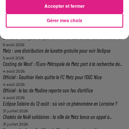
Accepter et fermer
(La rue Taison fin novembre 2020)
FIL ACTUS
Gérer mes choix
7 août 2026
Lorraine : une journée pas comme les autres au Parc animalier de...
6 août 2026
Metz : une distribution de lunette gratuite pour voir l’éclipse
5 août 2026
Casting de Woof : l'Euro-Métropole de Metz part à la recherche de...
4 août 2026
Officiel : Gauthier Hein quitte le FC Metz pour l'OGC Nice
4 août 2026
Officiel : le lac de Madine reporte son feu d’artifice
4 août 2026
Eclipse Solaire du 12 août : où voir ce phénomène en Lorraine ?
31 juillet 2026
Chalets de Noël solidaires : la ville de Metz lance un appel à...
31 juillet 2026