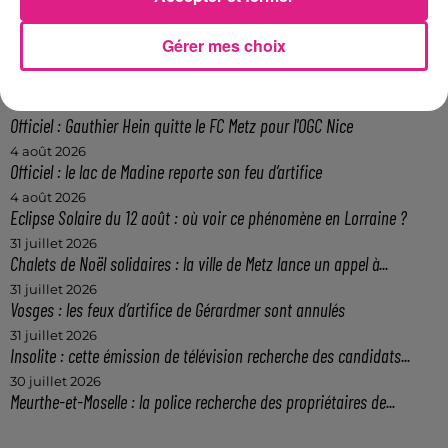
FIL ACTUS
Gérer mes choix
5 août 2026
Casting de Woof : l'Euro-Métropole de Metz part à la recherche de...
4 août 2026
Officiel : Gauthier Hein quitte le FC Metz pour l'OGC Nice
4 août 2026
Officiel : le lac de Madine reporte son feu d’artifice
4 août 2026
Eclipse Solaire du 12 août : où voir ce phénomène en Lorraine ?
31 juillet 2026
Chalets de Noël solidaires : la ville de Metz lance un appel à...
31 juillet 2026
Vosges : les feux d’artifice de Gérardmer sont annulés
31 juillet 2026
Insolite : cette émission de télévision recherche des candidats...
30 juillet 2026
Meurthe-et-Moselle : la police recherche des propriétaires de...