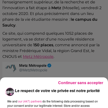
l'enseignement supérieur, de la recherche et de
l'innovation a fait étape à
Metz
(Moselle), vendredi 2
octobre 2020. Et plus précisément dans un lieu
phare de la vie étudiante messine :
le campus du
Saulcy
.
Ce site, qui comprend quelques 1052 places de
logement, va se doter d'une nouvelle résidence
universitaire de
150 places
, comme annoncé par la
ministre Frédérique Vidal, la région Grand Est, le
CNOUS et
Metz Métropole
.
Continuer sans accepter
Le respect de votre vie privée est notre priorité
We and
our (447) partners
do the following data processing based on
your consent and/or our legitimate interest: Store and/or access