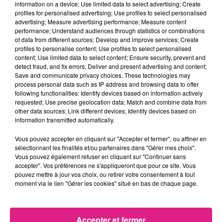
information on a device; Use limited data to select advertising; Create
profiles for personalised advertising; Use profiles to select personalised
advertising; Measure advertising performance; Measure content
performance; Understand audiences through statistics or combinations
UN BUDGET DE 8,2 MILLIONS D'EUROS
of data from different sources; Develop and improve services; Create
profiles to personalise content; Use profiles to select personalised
content; Use limited data to select content; Ensure security, prevent and
La construction d'un nouvel établissement, en plus
detect fraud, and fix errors; Deliver and present advertising and content;
des sept bâtiments déjà présents, nécessitera un
Save and communicate privacy choices. These technologies may
budget estimé à hauteur de
8,2 millions d'euros
. Le
process personal data such as IP address and browsing data to offer
following functionalities: Identify devices based on information actively
CROUS Lorraine prendra en charge 5 millions d'euros,
requested; Use precise geolocation data; Match and combine data from
et les 3,2 millions d'euros restants seront
other data sources; Link different devices; Identify devices based on
équitablement répartis entre l’État, la région Grand
information transmitted automatically.
Est et Metz Métropole.
Vous pouvez accepter en cliquant sur "Accepter et fermer", ou affiner en
Et en plus de cette nouvelle installation, deux
sélectionnant les finalités et/ou partenaires dans "Gérer mes choix".
Vous pouvez également refuser en cliquant sur "Continuer sans
bâtiments devraient être affectés par des travaux de
accepter". Vos préférences ne s'appliqueront que pour ce site. Vous
rénovation thermique. Des aménagements qui
pouvez mettre à jour vos choix, ou retirer votre consentement à tout
s'inscrivent dans une volonté de rénovation et
moment via le lien "Gérer les cookies" situé en bas de chaque page.
d'enrichissement de l'offre de logements étudiants à
Metz.
Accepter et fermer