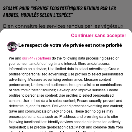
SESAME POUR "SERVICE ECOSYSTÉMIQUES RENDUS PAR LES
ARBRES, MODULÉS SELON L'ESPÈCE"
Bien connaître les services rendus par les végétaux
en milieu urbains. C'est pouvoir choisir la bonne
Continuer sans accepter
espère au bon endroit. C'est pour cela que l
’étude
Le respect de votre vie privée est notre priorité
Sésame a déjà répertorié 85 espèces capables de
répondre au mieux à cette mission à Metz. Tout en
We and
our (447) partners
do the following data processing based on
valorisant au mieux l'écosystème de la région.
your consent and/or our legitimate interest: Store and/or access
information on a device; Use limited data to select advertising; Create
Luc Chrétien
, chef de projet, chef de la division
profiles for personalised advertising; Use profiles to select personalised
Biodiversité, eau, aménagement au Cerema Est :
advertising; Measure advertising performance; Measure content
performance; Understand audiences through statistics or combinations
of data from different sources; Develop and improve services; Create
Écouter le podcast
profiles to personalise content; Use profiles to select personalised
content; Use limited data to select content; Ensure security, prevent and
detect fraud, and fix errors; Deliver and present advertising and content;
Une conférence est organisée ce
mercredi 4
Save and communicate privacy choices. These technologies may
décembre à 19 h
en mairie pour présenter cette
process personal data such as IP address and browsing data to offer
following functionalities: Identify devices based on information actively
étude unique en Europe.
requested; Use precise geolocation data; Match and combine data from