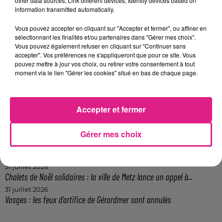
FIL ACTUS
other data sources; Link different devices; Identify devices based on
information transmitted automatically.
Vous pouvez accepter en cliquant sur "Accepter et fermer", ou affiner en
7 août 2026
sélectionnant les finalités et/ou partenaires dans "Gérer mes choix".
Lorraine : une journée pas comme les autres au Parc animalier de...
Vous pouvez également refuser en cliquant sur "Continuer sans
6 août 2026
accepter". Vos préférences ne s'appliqueront que pour ce site. Vous
Metz : une distribution de lunette gratuite pour voir l’éclipse
pouvez mettre à jour vos choix, ou retirer votre consentement à tout
moment via le lien "Gérer les cookies" situé en bas de chaque page.
5 août 2026
Casting de Woof : l'Euro-Métropole de Metz part à la recherche de...
4 août 2026
Officiel : Gauthier Hein quitte le FC Metz pour l'OGC Nice
Accepter et fermer
4 août 2026
Officiel : le lac de Madine reporte son feu d’artifice
Gérer mes choix
4 août 2026
Eclipse Solaire du 12 août : où voir ce phénomène en Lorraine ?
31 juillet 2026
Chalets de Noël solidaires : la ville de Metz lance un appel à...
31 juillet 2026
Vosges : les feux d’artifice de Gérardmer sont annulés