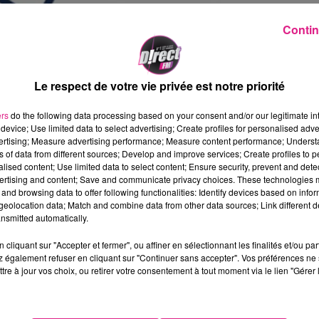
Contin
Le respect de votre vie privée est notre priorité
Assembl�e Nationale s'est prononc�e pour la cr�ation 
ers
do the following data processing based on your consent and/or our legitimate int
device; Use limited data to select advertising; Create profiles for personalised adver
mi�re lecture du projet de loi � Statut de Paris 
vertising; Measure advertising performance; Measure content performance; Unders
 la cr�ation de sept nouvelles m�tropoles, dont Met
ns of data from different sources; Develop and improve services; Create profiles to 
dont Nancy.
Elles seront bient�t 22.�
alised content; Use limited data to select content; Ensure security, prevent and detect
ertising and content; Save and communicate privacy choices. These technologies
 m�tropole lui permet d'occuper une place strat�gique
and browsing data to offer following functionalities: Identify devices based on infor
plus lourd au sein de cette grande r�gion. La loi doit �
eolocation data; Match and combine data from other data sources; Link different de
nsmitted automatically.
lors � d�terminer
qui int�grera cette m�tropole.
A 
ean-Luc Bohl, rencontrera les 43 autres Maires de 
cliquant sur "Accepter et fermer", ou affiner en sélectionnant les finalités et/ou pa
et r�unira en janvier le Conseil de Communaut�, to
 également refuser en cliquant sur "Continuer sans accepter". Vos préférences ne 
tre à jour vos choix, ou retirer votre consentement à tout moment via le lien "Gérer 
e la Moselle, la R�gion Grand Est mais �galement l