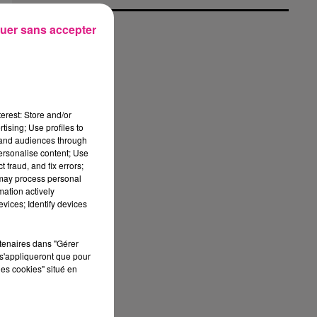
uer sans accepter
de
erest: Store and/or
tising; Use profiles to
et
tand audiences through
z.
personalise content; Use
 fraud, and fix errors;
 may process personal
 au
mation actively
tre
vices; Identify devices
ce
la
rtenaires dans "Gérer
ut
s'appliqueront que pour
les cookies" situé en
es