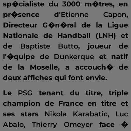
sp�cialiste du 3000 m�tres, en
pr�sence d'
Etienne Capon
,
Directeur G�n�ral de la Ligue
Nationale de Handball (
LNH
) et
de
Baptiste Butto
, joueur de
l'�quipe de
Dunkerque
et natif
de la Moselle, a accouch� de
deux affiches qui font envie.
Le
PSG
tenant du titre, triple
champion de France en titre et
ses stars
Nikola Karabatic, Luc
Abalo, Thierry Omeyer
face �