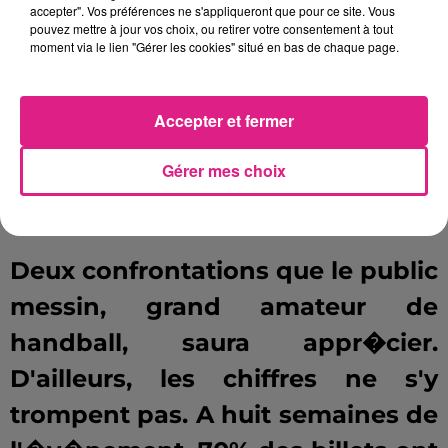
les Provencaux avaient surpris
accepter". Vos préférences ne s'appliqueront que pour ce site. Vous
pouvez mettre à jour vos choix, ou retirer votre consentement à tout
tout le monde en se hissant en
moment via le lien "Gérer les cookies" situé en bas de chaque page.
finale. Mieux encore, ils ont mis
fin � 'h�g�monie
Accepter et fermer
montpelli�raine
. Les H�raultais
Gérer mes choix
avaient remport� les cinq
pr�c�dentes �ditions.
Deux confrontations que le public
messin, grand amateur de
handball, saura appr�cier.
D'ailleurs, les chiffres ne s'y
trompent pas. A huit semaines de