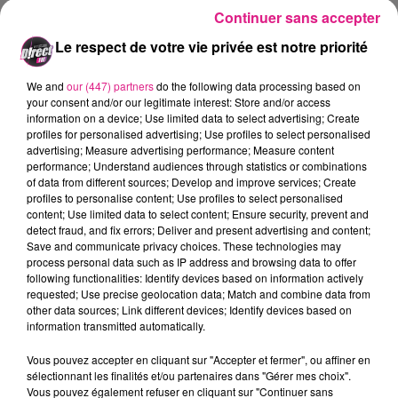
"Final Four" aux
Ar�nes de Metz
,
Continuer sans accepter
on l'�coute :
Le respect de votre vie privée est notre priorité
We and
our (447) partners
do the following data processing based on
your consent and/or our legitimate interest: Store and/or access
information on a device; Use limited data to select advertising; Create
profiles for personalised advertising; Use profiles to select personalised
L'autre demi-finale entre
Istres
et
advertising; Measure advertising performance; Measure content
performance; Understand audiences through statistics or combinations
Toulouse
sera tout autant
of data from different sources; Develop and improve services; Create
profiles to personalise content; Use profiles to select personalised
attendue. Les Toulousains,
content; Use limited data to select content; Ensure security, prevent and
detect fraud, and fix errors; Deliver and present advertising and content;
finalistes
de l'�dition en
2015
Save and communicate privacy choices. These technologies may
process personal data such as IP address and browsing data to offer
affrontent la surprenante �quipe
following functionalities: Identify devices based on information actively
requested; Use precise geolocation data; Match and combine data from
istr�enne, qui commence a �tre
other data sources; Link different devices; Identify devices based on
information transmitted automatically.
habitu�e � atteindre ce stade de
Vous pouvez accepter en cliquant sur "Accepter et fermer", ou affiner en
la comp�tition. A
Miami
en 2009,
sélectionnant les finalités et/ou partenaires dans "Gérer mes choix".
Vous pouvez également refuser en cliquant sur "Continuer sans