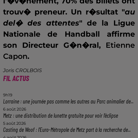
l'�v�nement, 70% des billets ont
trouv� preneur. Un r�sultat "
au
del� des attentes
" de la Ligue
Nationale de Handball affirme
son Directeur G�n�ral,
Etienne
Capon
.
Joris CROLBOIS
FIL ACTUS
9h19
Lorraine : une journée pas comme les autres au Parc animalier de...
6 août 2026
Metz : une distribution de lunette gratuite pour voir l’éclipse
5 août 2026
Casting de Woof : l'Euro-Métropole de Metz part à la recherche de...
4 août 2026