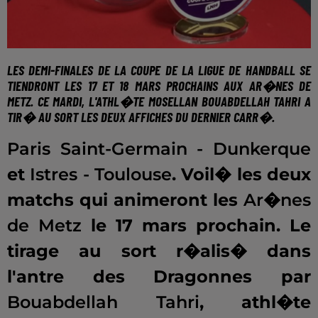
LES DEMI-FINALES DE LA COUPE DE LA LIGUE DE HANDBALL SE
TIENDRONT
LES 17 ET 18 MARS PROCHAINS
AUX AR�NES DE
METZ. CE MARDI, L'ATHL�TE MOSELLAN BOUABDELLAH TAHRI A
TIR� AU SORT LES DEUX AFFICHES DU DERNIER CARR�.
Paris Saint-Germain - Dunkerque
et
Istres - Toulouse
. Voil� les deux
matchs qui animeront les
Ar�nes
de Metz
le 17 mars prochain. Le
tirage au sort r�alis� dans
l'antre des Dragonnes par
Bouabdellah Tahri
, athl�te