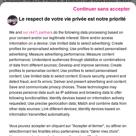
L’équipe Marche Fleurie, a besoin de vous pour fleurir
les lieux qui sont interdits, pour exiger le débat
Continuer sans accepter
démocratique sur les conditions de fermetures,
Le respect de votre vie privée est notre priorité
ouvertures et réouvertures, pour alerter la précarité
de l’ensemble des travailleur.euse.s et enfin pour
We and
our (447) partners
do the following data processing based on
s’élever contre la privation des libertés et des droits
your consent and/or our legitimate interest: Store and/or access
information on a device; Use limited data to select advertising; Create
au sein du
monde de demain
.
profiles for personalised advertising; Use profiles to select personalised
advertising; Measure advertising performance; Measure content
performance; Understand audiences through statistics or combinations
Si cette cause vous tient à cœur, rendez-vous le
of data from different sources; Develop and improve services; Create
profiles to personalise content; Use profiles to select personalised
dimanche 9 mai à 14h devant l’Aérogare à Metz
!
content; Use limited data to select content; Ensure security, prevent and
FIL ACTUS
detect fraud, and fix errors; Deliver and present advertising and content;
Save and communicate privacy choices. These technologies may
process personal data such as IP address and browsing data to offer
following functionalities: Identify devices based on information actively
7 août 2026
requested; Use precise geolocation data; Match and combine data from
Lorraine : une journée pas comme les autres au Parc animalier de...
other data sources; Link different devices; Identify devices based on
6 août 2026
information transmitted automatically.
Metz : une distribution de lunette gratuite pour voir l’éclipse
Vous pouvez accepter en cliquant sur "Accepter et fermer", ou affiner en
5 août 2026
sélectionnant les finalités et/ou partenaires dans "Gérer mes choix".
Casting de Woof : l'Euro-Métropole de Metz part à la recherche de...