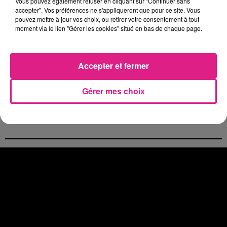
Vous pouvez également refuser en cliquant sur "Continuer sans
4 août 2026
accepter". Vos préférences ne s'appliqueront que pour ce site. Vous
Officiel : Gauthier Hein quitte le FC Metz pour l'OGC Nice
pouvez mettre à jour vos choix, ou retirer votre consentement à tout
moment via le lien "Gérer les cookies" situé en bas de chaque page.
4 août 2026
Officiel : le lac de Madine reporte son feu d’artifice
4 août 2026
Eclipse Solaire du 12 août : où voir ce phénomène en Lorraine ?
Accepter et fermer
31 juillet 2026
Chalets de Noël solidaires : la ville de Metz lance un appel à...
Gérer mes choix
31 juillet 2026
Vosges : les feux d’artifice de Gérardmer sont annulés