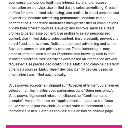
normale du trafic sur la ligne Metz/Luxembourg.
your consent and/or our legitimate interest: Store and/or access
information on a device; Use limited data to select advertising; Create
FIL ACTUS
profiles for personalised advertising; Use profiles to select personalised
advertising; Measure advertising performance; Measure content
performance; Understand audiences through statistics or combinations
9h19
of data from different sources; Develop and improve services; Create
Lorraine : une journée pas comme les autres au Parc animalier de...
profiles to personalise content; Use profiles to select personalised
content; Use limited data to select content; Ensure security, prevent and
6 août 2026
detect fraud, and fix errors; Deliver and present advertising and content;
Metz : une distribution de lunette gratuite pour voir l’éclipse
Save and communicate privacy choices. These technologies may
5 août 2026
process personal data such as IP address and browsing data to offer
Casting de Woof : l'Euro-Métropole de Metz part à la recherche de...
following functionalities: Identify devices based on information actively
requested; Use precise geolocation data; Match and combine data from
4 août 2026
other data sources; Link different devices; Identify devices based on
Officiel : Gauthier Hein quitte le FC Metz pour l'OGC Nice
information transmitted automatically.
4 août 2026
Officiel : le lac de Madine reporte son feu d’artifice
Vous pouvez accepter en cliquant sur "Accepter et fermer", ou affiner en
sélectionnant les finalités et/ou partenaires dans "Gérer mes choix".
4 août 2026
Vous pouvez également refuser en cliquant sur "Continuer sans
Eclipse Solaire du 12 août : où voir ce phénomène en Lorraine ?
accepter". Vos préférences ne s'appliqueront que pour ce site. Vous
pouvez mettre à jour vos choix, ou retirer votre consentement à tout
31 juillet 2026
moment via le lien "Gérer les cookies" situé en bas de chaque page.
Chalets de Noël solidaires : la ville de Metz lance un appel à...
31 juillet 2026
Vosges : les feux d’artifice de Gérardmer sont annulés