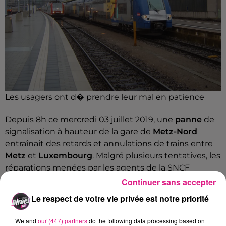
Les usagers ont d� prendre leur mal en patience
Depuis 8h ce mercredi 03 juillet 2019, une
panne
de
signalisation à hauteur de la gare de
Metz-Nord
entraînait des retards et annulations de trains entre
Metz
et
Luxembourg
. Malgré plusieurs tentatives, les
réparations menées par les agents de la SNCF
n'avaient pas encore permis, en début d’après-midi,
Continuer sans accepter
de rétablir complètement la circulation des trains.
Le respect de votre vie privée est notre priorité
C’est désormais chose faite puisque la
SNCF
vient
d’indiquer via son compte Twitter, une reprise
We and
our (447) partners
do the following data processing based on