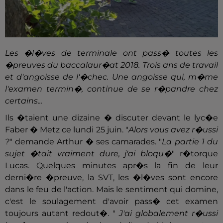
Les �l�ves de terminale ont pass� toutes les
�preuves du baccalaur�at 2018. Trois ans de travail
et d'angoisse de l'�chec. Une angoisse qui, m�me
l'examen termin�, continue de se r�pandre chez
certains...
Ils �taient une dizaine � discuter devant le lyc�e
Faber � Metz ce lundi 25 juin. "
Alors vous avez r�ussi
?
" demande Arthur � ses camarades. "
La partie 1 du
sujet �tait vraiment dure, j'ai bloqu�
" r�torque
Lucas. Quelques minutes apr�s la fin de leur
derni�re �preuve, la SVT, les �l�ves sont encore
dans le feu de l'action. Mais le sentiment qui domine,
c'est le soulagement d'avoir pass� cet examen
toujours autant redout�. "
J'ai globalement r�ussi