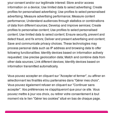
Si auparavant pour ces �l�ves, le 25 juin se r�f�rait
your consent and/or our legitimate interest: Store and/or access
au jour de la publication du journal d'Anne Frank, ou
information on a device; Use limited data to select advertising; Create
profiles for personalised advertising; Use profiles to select personalised
� la premi�re sortie de Microsoft Windows 98,
advertising; Measure advertising performance; Measure content
d�sormais, cette date sera pour eux, la fin de leur
performance; Understand audiences through statistics or combinations
baccalaur�at et le d�but d'une nouvelle vie. "
Je
of data from different sources; Develop and improve services; Create
profiles to personalise content; Use profiles to select personalised
pars en pr�pa � la rentr�e pour ensuite entrer en
content; Use limited data to select content; Ensure security, prevent and
�cole d'ing�nieur � Paris
" lance Arthur. Pour Sybille,
detect fraud, and fix errors; Deliver and present advertising and content;
le chemin sera diff�rent mais tout aussi excitant
Save and communicate privacy choices. These technologies may
process personal data such as IP address and browsing data to offer
pour elle. "
J'aimerais int�grer une �cole de
following functionalities: Identify devices based on information actively
journalisme � la rentr�e alors j'ai pass� les
requested; Use precise geolocation data; Match and combine data from
concours, j'attends des r�ponses
". Comme elle, ils
other data sources; Link different devices; Identify devices based on
information transmitted automatically.
sont quelques uns � attendre des propositions pour
la rentr�e et la peur est de plus en plus difficile �
Vous pouvez accepter en cliquant sur "Accepter et fermer", ou affiner en
masquer. Certains comme Tristan vont m�me
sélectionnant les finalités et/ou partenaires dans "Gérer mes choix".
Vous pouvez également refuser en cliquant sur "Continuer sans
jusqu'� esp�rer "
rater le bac pour ne pas me
accepter". Vos préférences ne s'appliqueront que pour ce site. Vous
retrouver sans rien
" . Mais pas de panique,
pouvez mettre à jour vos choix, ou retirer votre consentement à tout
Parcoursup a ouvert une phase compl�mentaire
moment via le lien "Gérer les cookies" situé en bas de chaque page.
permettant de formuler dix nouveaux voeux pour la
rentr�e.