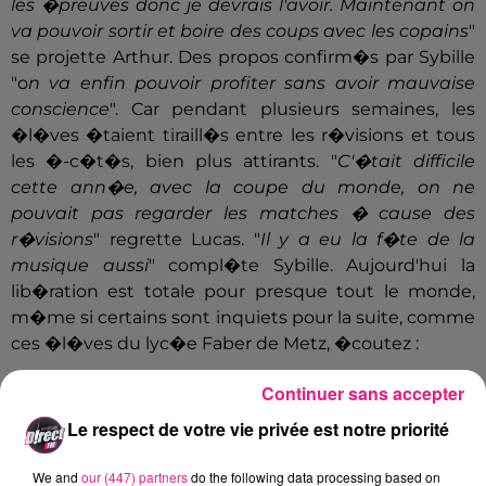
les �preuves donc je devrais l'avoir. Maintenant on
va pouvoir sortir et boire des coups avec les copains
"
se projette Arthur. Des propos confirm�s par Sybille
"o
n va enfin pouvoir profiter sans avoir mauvaise
conscience
". Car pendant plusieurs semaines, les
�l�ves �taient tiraill�s entre les r�visions et tous
les �-c�t�s, bien plus attirants. "
C'�tait difficile
cette ann�e, avec la coupe du monde, on ne
pouvait pas regarder les matches � cause des
r�visions
" regrette Lucas. "
Il y a eu la f�te de la
musique aussi
" compl�te Sybille. Aujourd'hui la
lib�ration est totale pour presque tout le monde,
m�me si certains sont inquiets pour la suite, comme
ces �l�ves du lyc�e Faber de Metz, �coutez :
Continuer sans accepter
Le respect de votre vie privée est notre priorité
ET APR�S ?
We and
our (447) partners
do the following data processing based on