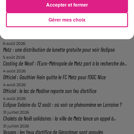
Accepter et fermer
Joris CROLBOIS Cr�dit photo : Tout Metz
FIL ACTUS
Gérer mes choix
9h19
Lorraine : une journée pas comme les autres au Parc animalier de...
6 août 2026
Metz : une distribution de lunette gratuite pour voir l’éclipse
5 août 2026
Casting de Woof : l'Euro-Métropole de Metz part à la recherche de...
4 août 2026
Officiel : Gauthier Hein quitte le FC Metz pour l'OGC Nice
4 août 2026
Officiel : le lac de Madine reporte son feu d’artifice
4 août 2026
Eclipse Solaire du 12 août : où voir ce phénomène en Lorraine ?
31 juillet 2026
Chalets de Noël solidaires : la ville de Metz lance un appel à...
31 juillet 2026
Vosges : les feux d’artifice de Gérardmer sont annulés