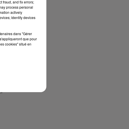
 fraud, and fix errors;
e-
 may process personal
mation actively
vices; Identify devices
rtenaires dans "Gérer
s'appliqueront que pour
les cookies" situé en
DJ
er