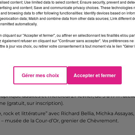
alised content; Use limited data to select content; Ensure security, prevent and detect
os en Europe (France, Belgique, Suisse, Géorgie, Royaum
ertising and content; Save and communicate privacy choices. These technologies
e place spéciale dans le cœur de l’artiste, il partagera
and browsing data to offer following functionalities: Identify devices based on infor
eolocation data; Match and combine data from other data sources; Link different de
céens.
nsmitted automatically.
cliquant sur "Accepter et fermer", ou affiner en sélectionnant les finalités et/ou pa
 également refuser en cliquant sur "Continuer sans accepter". Vos préférences ne 
tre à jour vos choix, ou retirer votre consentement à tout moment via le lien "Gérer 
d Bellia aux Trinitaires
Richard Bellia – Hoboken Division, Cannibale, Liminanas 
Gérer mes choix
Accepter et fermer
ues Reinert et Richard Bellia dans la médiathèque de
aphique adultes et mercredi 27 février, de 9 à 17 h : ateli
(gratuit, sur inscription).
, rock et littérature’’ avec Richard Bellia, Michka Assayas,
t – musée de la Cour-d’Or, grenier de Chèvremont.