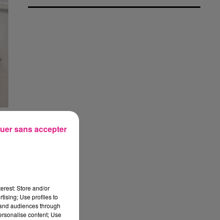
uer sans accepter
e
.
erest: Store and/or
tising; Use profiles to
tand audiences through
personalise content; Use
er