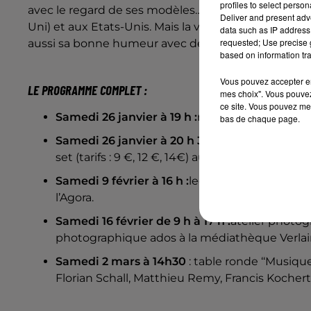
profiles to select person
avec le regard de ses modèles… Il expose ses phot
Deliver and present adv
Uni) et aux Etats-Unis. Mais la ville de
Metz
garde un
data such as IP address 
requested; Use precise g
aussi sa bonne humeur avec des détenus et des ly
based on information tra
Vous pouvez accepter en 
LE PROGRAMME COMPLET :
mes choix". Vous pouvez
ce site. Vous pouvez met
Samedi 26 janvier à 19 h :
rencontre avec Richar
bas de chaque page.
Samedi 26 janvier à 20 h 30 :
carte blanche à 
set (tarifs : 9 €, 12 €, 14€) aux Trinitaires.
Samedi 9 février à 16 h :
lecture/concert d’Hug
l’Agora.
Samedi 16 février de 9 h à 17 h :
atelier photogr
photographique ados à la médiathèque Verlaine 
Samedi 2 mars à 14h30
: table ronde ‘‘Musique
Florian Schall, Matthieu Remy, Francis Kocher