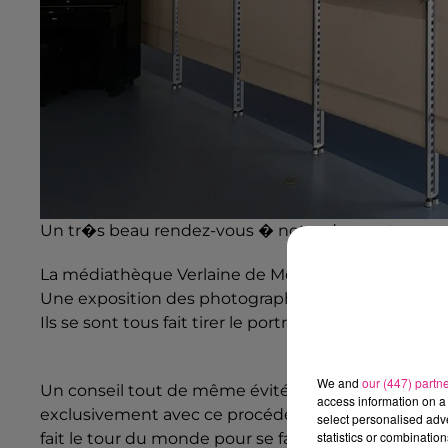
Un tr�s beau rendez-vous � noter dans votre agend
La médiathèque Verlaine de Metz accueille depuis le
Une exposition des photographies de
Richard Bell
Ils se sont tous fait tirer le portrait par cet origina
We and
our (447) partn
Un conseil tout de même évité de parler « photo nu
access information on a 
exclusivement avec ce procédé (24X36 et moyen form
select personalised ad
statistics or combinatio
fait le tour du monde pour se faire la main sur les v