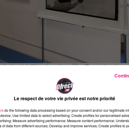
a depuis le 10 janvier et jusquau 17 mars dans la
Contin
 jeudi 10 janvier et jusqu’au 17 Mars «
l’œil du Rock
».
ia
.
Kurt Cobain
,
Paul McCartney
ou encore
David Bowi
ire de Longwy…
Le respect de votre vie privée est notre priorité
ers
do the following data processing based on your consent and/or our legitimate int
mérique » à cet amoureux de l’argentique. Il travaille
device; Use limited data to select advertising; Create profiles for personalised adver
at), essentiellement en noir et blanc. Richard Bellia a
vertising; Measure advertising performance; Measure content performance; Unders
ns of data from different sources; Develop and improve services; Create profiles to 
isages les plus populaires de la planète. En arrivant à jou