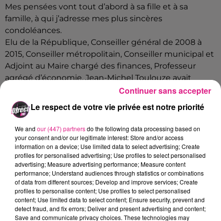
Mes pensées vont tout d’abord à sa fille et à sa
famille, à qui j’adresse mes plus sincères
condoléances.
Elu de la République, Conseiller général de 2008 à
2015, Conseiller métropolitain, Conseiller municipal et
Adjoint au Maire chargé des finances, Professeur
agrégé d’économie, Jean-Michel Toulouze avait
Continuer sans accepter
auparavant connu le monde de l’entreprise. Il était
un militant, toujours au contact de la population,
Le respect de votre vie privée est notre priorité
apprécié des habitants, notamment dans les
quartiers, pour son engagement politique sans faille
We and
our (447) partners
do the following data processing based on
au service de ses concitoyens, particulièrement les
your consent and/or our legitimate interest: Store and/or access
information on a device; Use limited data to select advertising; Create
plus faibles et les plus démunis.
profiles for personalised advertising; Use profiles to select personalised
advertising; Measure advertising performance; Measure content
Pièce maîtresse dans le dispositif municipal, il avait
performance; Understand audiences through statistics or combinations
acquis, par son intelligence, sa finesse d’analyse, sa
of data from different sources; Develop and improve services; Create
technicité dans le domaine financier et par son
profiles to personalise content; Use profiles to select personalised
content; Use limited data to select content; Ensure security, prevent and
courage politique, le respect de tous.
detect fraud, and fix errors; Deliver and present advertising and content;
Save and communicate privacy choices. These technologies may
Nous perdons un ami, un camarade, un homme dont