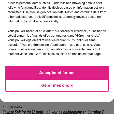
process personal data such as IP address and browsing data to offer
l’engagement politique et les convictions étaient
following functionalities: Identify devices based on information actively
destinés à faire prévaloir le bien commun sur les
requested; Use precise geolocation data; Match and combine data from
other data sources; Link different devices; Identify devices based on
intérêts particuliers. »
information transmitted automatically.
-
Dominique Gros
, maire de la Ville de Metz
Vous pouvez accepter en cliquant sur "Accepter et fermer", ou affiner en
FIL ACTUS
sélectionnant les finalités et/ou partenaires dans "Gérer mes choix".
Vous pouvez également refuser en cliquant sur "Continuer sans
accepter". Vos préférences ne s'appliqueront que pour ce site. Vous
7 août 2026
pouvez mettre à jour vos choix, ou retirer votre consentement à tout
Lorraine : une journée pas comme les autres au Parc animalier de...
moment via le lien "Gérer les cookies" situé en bas de chaque page.
6 août 2026
Metz : une distribution de lunette gratuite pour voir l’éclipse
Accepter et fermer
5 août 2026
Casting de Woof : l'Euro-Métropole de Metz part à la recherche de...
4 août 2026
Gérer mes choix
Officiel : Gauthier Hein quitte le FC Metz pour l'OGC Nice
4 août 2026
Officiel : le lac de Madine reporte son feu d’artifice
4 août 2026
Eclipse Solaire du 12 août : où voir ce phénomène en Lorraine ?