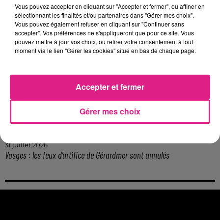
Vous pouvez accepter en cliquant sur "Accepter et fermer", ou affiner en
6 août 2026
sélectionnant les finalités et/ou partenaires dans "Gérer mes choix".
Metz : une distribution de lunette gratuite pour voir l’éclipse
Vous pouvez également refuser en cliquant sur "Continuer sans
5 août 2026
accepter". Vos préférences ne s'appliqueront que pour ce site. Vous
Casting de Woof : l'Euro-Métropole de Metz part à la recherche de...
pouvez mettre à jour vos choix, ou retirer votre consentement à tout
moment via le lien "Gérer les cookies" situé en bas de chaque page.
4 août 2026
Officiel : Gauthier Hein quitte le FC Metz pour l'OGC Nice
4 août 2026
Accepter et fermer
Officiel : le lac de Madine reporte son feu d’artifice
4 août 2026
Eclipse Solaire du 12 août : où voir ce phénomène en Lorraine ?
Gérer mes choix
31 juillet 2026
Chalets de Noël solidaires : la ville de Metz lance un appel à...
31 juillet 2026
Vosges : les feux d’artifice de Gérardmer sont annulés