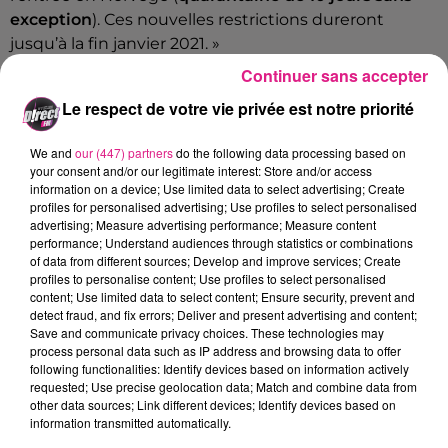
exception
). Ces nouvelles restrictions dureront
jusqu’à la fin janvier 2021. »
Continuer sans accepter
En revanche, le match prévu le
3 février prochain
aux Arènes est toujours maintenu.
Le respect de votre vie privée est notre priorité
We and
our (447) partners
do the following data processing based on
your consent and/or our legitimate interest: Store and/or access
Cet élément est masqué compte-tenu du refus
information on a device; Use limited data to select advertising; Create
du dépôt de cookies que vous avez exprimé. Si
profiles for personalised advertising; Use profiles to select personalised
vous souhaitez l'afficher, merci de nous donner
advertising; Measure advertising performance; Measure content
performance; Understand audiences through statistics or combinations
votre accord en cliquant sur le bouton ci-
of data from different sources; Develop and improve services; Create
dessous.
profiles to personalise content; Use profiles to select personalised
content; Use limited data to select content; Ensure security, prevent and
detect fraud, and fix errors; Deliver and present advertising and content;
Afficher l'élément
Save and communicate privacy choices. These technologies may
process personal data such as IP address and browsing data to offer
FIL ACTUS
following functionalities: Identify devices based on information actively
requested; Use precise geolocation data; Match and combine data from
other data sources; Link different devices; Identify devices based on
7 août 2026
information transmitted automatically.
Lorraine : une journée pas comme les autres au Parc animalier de...