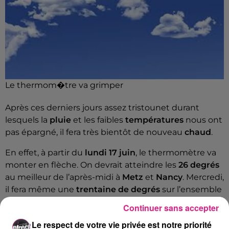
Le thermom�tre va grimper
Après ces derniers jours assez tristounet durant
lesquels la
pluie
et les faibles
températures
nous ont
pas épargné, il fera très bientôt de nouveau
chaud
.
En effet, à partir du
lundi
17 juin
, le thermomètre va
monter en flèche. On devrait atteindre les
26 degrés
au meilleur de l’après-midi à
Metz
et
Nancy
. Mercredi,
il fera même une
trentaine de degrés
sur l’ensemble
de la région.
Continuer sans accepter
Décidément, on est gâté. Pour accompagner ces
Le respect de votre vie privée est notre priorité