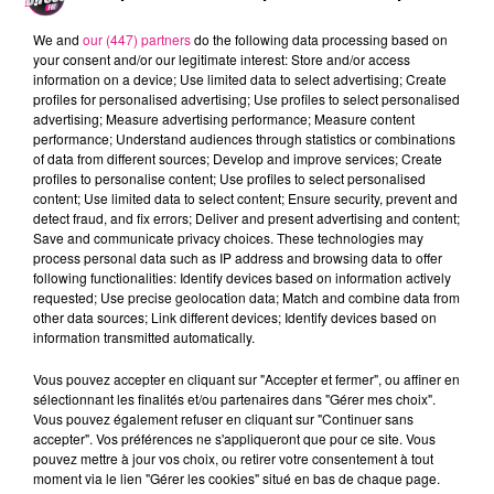
températures
estivales
, on aura le droit à un grand
soleil pour les premiers jours de la semaine. À vous
We and
our (447) partners
do the following data processing based on
your consent and/or our legitimate interest: Store and/or access
d’en profiter puisque cela ne devrait pas durer. Des
information on a device; Use limited data to select advertising; Create
averses orageuses
sont annoncées pour le
jeudi 20
profiles for personalised advertising; Use profiles to select personalised
juin
avec une légère chute des températures.
advertising; Measure advertising performance; Measure content
performance; Understand audiences through statistics or combinations
FIL ACTUS
of data from different sources; Develop and improve services; Create
profiles to personalise content; Use profiles to select personalised
content; Use limited data to select content; Ensure security, prevent and
7 août 2026
detect fraud, and fix errors; Deliver and present advertising and content;
Lorraine : une journée pas comme les autres au Parc animalier de...
Save and communicate privacy choices. These technologies may
6 août 2026
process personal data such as IP address and browsing data to offer
Metz : une distribution de lunette gratuite pour voir l’éclipse
following functionalities: Identify devices based on information actively
requested; Use precise geolocation data; Match and combine data from
5 août 2026
other data sources; Link different devices; Identify devices based on
Casting de Woof : l'Euro-Métropole de Metz part à la recherche de...
information transmitted automatically.
4 août 2026
Officiel : Gauthier Hein quitte le FC Metz pour l'OGC Nice
Vous pouvez accepter en cliquant sur "Accepter et fermer", ou affiner en
sélectionnant les finalités et/ou partenaires dans "Gérer mes choix".
4 août 2026
Vous pouvez également refuser en cliquant sur "Continuer sans
Officiel : le lac de Madine reporte son feu d’artifice
accepter". Vos préférences ne s'appliqueront que pour ce site. Vous
pouvez mettre à jour vos choix, ou retirer votre consentement à tout
4 août 2026
moment via le lien "Gérer les cookies" situé en bas de chaque page.
Eclipse Solaire du 12 août : où voir ce phénomène en Lorraine ?