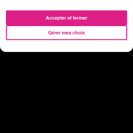
31 juillet 2026
Chalets de Noël solidaires : la ville de Metz lance un appel à...
Accepter et fermer
31 juillet 2026
Vosges : les feux d’artifice de Gérardmer sont annulés
Gérer mes choix