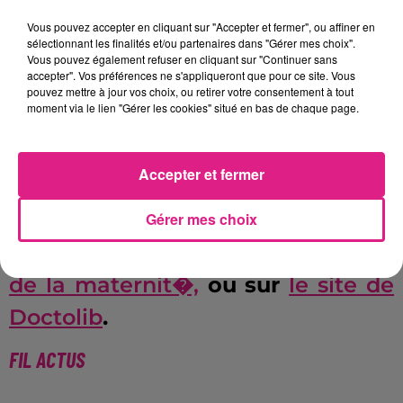
pilote pour les consultations de
Vous pouvez accepter en cliquant sur "Accepter et fermer", ou affiner en
gyn�cologie, obst�trique et
sélectionnant les finalités et/ou partenaires dans "Gérer mes choix".
Vous pouvez également refuser en cliquant sur "Continuer sans
d'assistance m�dicale � la
accepter". Vos préférences ne s'appliqueront que pour ce site. Vous
pouvez mettre à jour vos choix, ou retirer votre consentement à tout
procr�ation.�Mais � l'avenir, il
moment via le lien "Gérer les cookies" situé en bas de chaque page.
se peut que ce syst�me soit
g�n�ralis� � d'autres services.
Accepter et fermer
Pour prendre rendez-vous, il vous
Gérer mes choix
suffit de vous connecter
au site
de la maternit�,
ou sur
le site de
Doctolib
.
FIL ACTUS