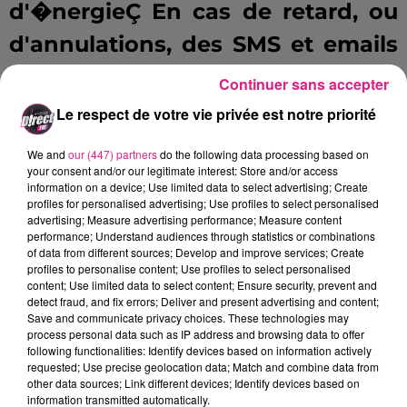
d'�nergieÇ En cas de retard, ou
d'annulations, des SMS et emails
sont envoy�s directement.
Continuer sans accepter
Le respect de votre vie privée est notre priorité
Pour le service hospitalier,
Doctolib facilite
We and
our (447) partners
do the following data processing based on
your consent and/or our legitimate interest: Store and/or access
consid�rablement le travail des
information on a device; Use limited data to select advertising; Create
profiles for personalised advertising; Use profiles to select personalised
personnels soignants et
advertising; Measure advertising performance; Measure content
performance; Understand audiences through statistics or combinations
administratifs, et permet de
of data from different sources; Develop and improve services; Create
profiles to personalise content; Use profiles to select personalised
d�sengorger les standards
content; Use limited data to select content; Ensure security, prevent and
detect fraud, and fix errors; Deliver and present advertising and content;
t�l�phoniques. �Pour le
Save and communicate privacy choices. These technologies may
process personal data such as IP address and browsing data to offer
moment, la Maternit� du CHRU
following functionalities: Identify devices based on information actively
requested; Use precise geolocation data; Match and combine data from
de Nancy a �t� choisie comme
other data sources; Link different devices; Identify devices based on
information transmitted automatically.