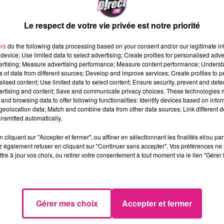
découvrir leurs trésors, confectionnés dans des domai
ir le travail du bois, du fer, de la céramique, du plomb…)
Le respect de votre vie privée est notre priorité
, dans la salle polyvalente, transformée et décorée p
breuses œuvres et créations qui seront exposées ne vo
ers
do the following data processing based on your consent and/or our legitimate int
device; Use limited data to select advertising; Create profiles for personalised adver
st à prévoir que chacun y trouvera son bonheur… (Lamp
vertising; Measure advertising performance; Measure content performance; Unders
.).
ns of data from different sources; Develop and improve services; Create profiles to 
alised content; Use limited data to select content; Ensure security, prevent and detect
ertising and content; Save and communicate privacy choices. These technologies
and browsing data to offer following functionalities: Identify devices based on infor
llement le déplacement jusqu’à Plappeville et rencontr
eolocation data; Match and combine data from other data sources; Link different de
 à 16 h 30.
nsmitted automatically.
cliquant sur "Accepter et fermer", ou affiner en sélectionnant les finalités et/ou pa
 également refuser en cliquant sur "Continuer sans accepter". Vos préférences ne 
 de 11 H à 19 H et le dimanche de 10 H à 18H. Le prix
tre à jour vos choix, ou retirer votre consentement à tout moment via le lien "Gérer 
it pour les enfants de moins de 16 ans) et vous permet
Gérer mes choix
Accepter et fermer
es etc.) vous sera proposée Non-stop tout au long de 
ionnel verre de vin chaud ! Des stands pâtisserie et cr