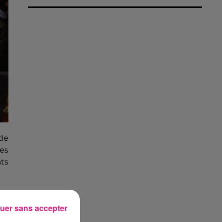
 de
les
ats
uer sans accepter
pas
s,