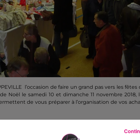
EVILLE l’occasion de faire un grand pas vers les fêtes
é de Noël le samedi 10 et dimanche 11 novembre 2018, 
permettent de vous préparer à l’organisation de vos ach
Contin
 marché de noël prouvent, s’il en est besoin, qu’il n’est 
. Afin de vous proposer toujours plus de nouveauté