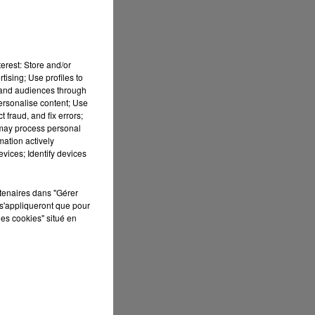
nes
 et
our
us
erest: Store and/or
tising; Use profiles to
es,
tand audiences through
personalise content; Use
 fraud, and fix errors;
 may process personal
mation actively
era
vices; Identify devices
rtenaires dans "Gérer
s'appliqueront que pour
 du
les cookies" situé en
tra
la
êpe