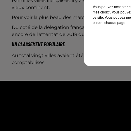
Parmi les villes françaises, il y a Amiens et
Montbéli
Vous pouvez accepter en 
vieux continent.
mes choix". Vous pouvez
Pour voir la plus beau des marchés de Noël en Europ
ce site. Vous pouvez met
bas de chaque page.
Du côté de la délégation française, on peut s'étonn
encore de l'attentat de 2018 qui a tristement fêté 
UN CLASSEMENT POPULAIRE
Au total vingt villes avaient été sélectionnées dans
comptabilisés.