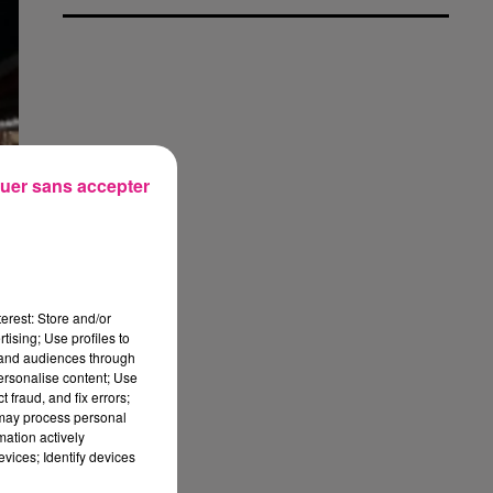
uer sans accepter
erest: Store and/or
tising; Use profiles to
tand audiences through
personalise content; Use
 fraud, and fix errors;
 may process personal
mation actively
vices; Identify devices