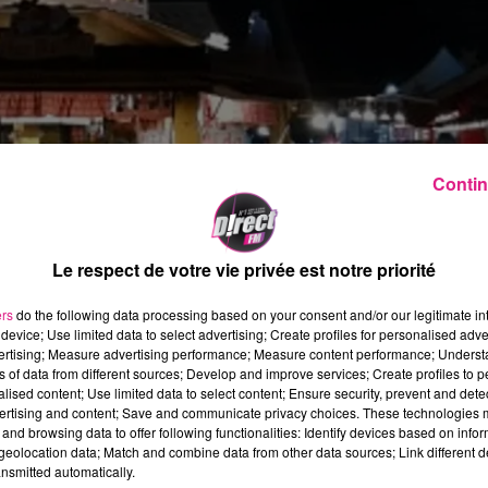
Contin
Le respect de votre vie privée est notre priorité
ers
do the following data processing based on your consent and/or our legitimate int
device; Use limited data to select advertising; Create profiles for personalised adver
vertising; Measure advertising performance; Measure content performance; Unders
ns of data from different sources; Develop and improve services; Create profiles to 
alised content; Use limited data to select content; Ensure security, prevent and detect
ertising and content; Save and communicate privacy choices. These technologies
 Metz. Son marché de Noël termine à la
7e place
d'un
and browsing data to offer following functionalities: Identify devices based on infor
eolocation data; Match and combine data from other data sources; Link different de
nsmitted automatically.