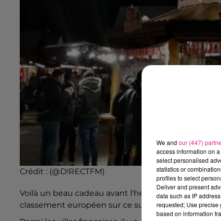
We and
our (447) partn
access information on a 
select personalised ad
statistics or combinatio
Crédit :
(@D!RECTFM)
profiles to select person
Deliver and present adv
Voilà un beau cadeau avant l'heure pour la ville de
data such as IP address 
classement européen sur ce sujet.
requested; Use precise g
based on information tra