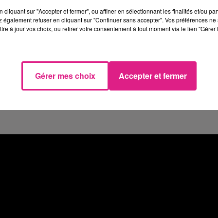
ard
. Cette dernière termine d'ailleurs à 5e position sur le
cliquant sur "Accepter et fermer", ou affiner en sélectionnant les finalités et/ou pa
 également refuser en cliquant sur "Continuer sans accepter". Vos préférences ne 
e. Il faudra se rendre à
tre à jour vos choix, ou retirer votre consentement à tout moment via le lien "Gérer 
Budapest
en Hongrie.
er de ne pas voir Strasbourg. La ville Alsacienne se remet
son premier anniversaire cette semaine.
Gérer mes choix
Accepter et fermer
 toute l'Europe. Plus de
230.000 votants
ont été