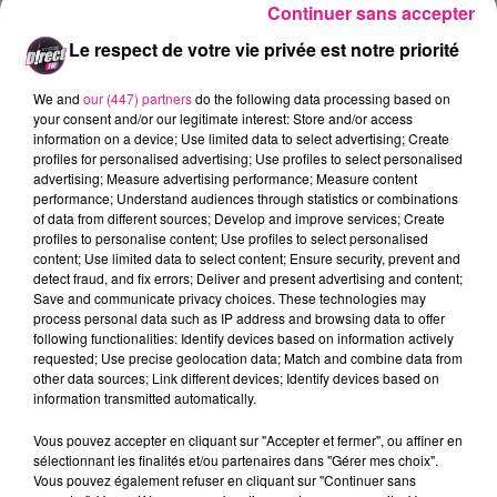
les courses UEM Run Kids,
Continuer sans accepter
l'ouverture des inscriptions se
Le respect de votre vie privée est notre priorité
fera en mars prochain.
We and
our (447) partners
do the following data processing based on
your consent and/or our legitimate interest: Store and/or access
Rendez-vous
sur le site du
information on a device; Use limited data to select advertising; Create
profiles for personalised advertising; Use profiles to select personalised
marathon
.
advertising; Measure advertising performance; Measure content
performance; Understand audiences through statistics or combinations
of data from different sources; Develop and improve services; Create
.
profiles to personalise content; Use profiles to select personalised
content; Use limited data to select content; Ensure security, prevent and
Informations pratiques
detect fraud, and fix errors; Deliver and present advertising and content;
Save and communicate privacy choices. These technologies may
>>
MARATHON
process personal data such as IP address and browsing data to offer
following functionalities: Identify devices based on information actively
35 � jusqu'au 10 juin
requested; Use precise geolocation data; Match and combine data from
other data sources; Link different devices; Identify devices based on
46 � du 11 juin au 9 septembre
information transmitted automatically.
55 � du 10 septembre au 13 octobre
Vous pouvez accepter en cliquant sur "Accepter et fermer", ou affiner en
>>
10KM HAGANIS (limit� � 2500 coureurs)
sélectionnant les finalités et/ou partenaires dans "Gérer mes choix".
Vous pouvez également refuser en cliquant sur "Continuer sans
12 � jusqu'au 11 octobre.