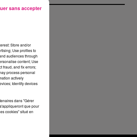
uer sans accepter
erest: Store and/or
tising; Use profiles to
tand audiences through
in
personalise content; Use
 fraud, and fix errors;
s
 may process personal
mation actively
vices; Identify devices
rtenaires dans "Gérer
s'appliqueront que pour
les cookies" situé en