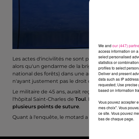
We and
our (447) partn
access information on a 
select personalised ad
Les actes d'incivilités ne sont pas rares depuis la 
statistics or combinatio
alors qu'un gendarme de la brigade de Liverdun ef
profiles to select person
national des forêts) dans une ancienne carrière à
V
Deliver and present adv
data such as IP address 
n'ayant justement pas le droit d'être là car le lieu e
requested; Use precise g
based on information tra
Le militaire de 45 ans, aurait reçu
une pierre au niv
l'hôpital Saint-Charles de
Toul
. Il ne souffre pas d
Vous pouvez accepter en 
plusieurs points de suture
.
mes choix". Vous pouvez
ce site. Vous pouvez met
Quant à l'enquête, le motard a été identifié. Il doit
bas de chaque page.