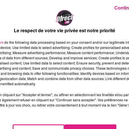
Contin
Le respect de votre vie privée est notre priorité
ers
do the following data processing based on your consent and/or our legitimate int
device; Use limited data to select advertising; Create profiles for personalised adver
vertising; Measure advertising performance; Measure content performance; Unders
fin du confinement. Le dernier en date, ce
dimanche 21 ju
ns of data from different sources; Develop and improve services; Create profiles to 
fectuait
une opération de contrôle avec l'
ONF
(l'office
alised content; Use limited data to select content; Ensure security, prevent and detect
illey-Saint-Etienne
utilisée par des motards. Ces dernier
ertising and content; Save and communicate privacy choices. These technologies
and browsing data to offer following functionalities: Identify devices based on infor
st en fait interdit aux engins motorisés.
eolocation data; Match and combine data from other data sources; Link different de
nsmitted automatically.
eau de la tête
lors d'un contrôle
et a été évacué vers
e traumatisme crânien mais il s'en sort tout de même avec
cliquant sur "Accepter et fermer", ou affiner en sélectionnant les finalités et/ou pa
 également refuser en cliquant sur "Continuer sans accepter". Vos préférences ne 
tre à jour vos choix, ou retirer votre consentement à tout moment via le lien "Gérer 
 être entendu ce lundi.