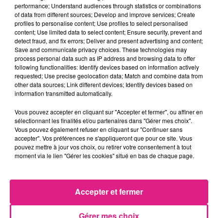
performance; Understand audiences through statistics or combinations
of data from different sources; Develop and improve services; Create
profiles to personalise content; Use profiles to select personalised
content; Use limited data to select content; Ensure security, prevent and
detect fraud, and fix errors; Deliver and present advertising and content;
Save and communicate privacy choices. These technologies may
process personal data such as IP address and browsing data to offer
following functionalities: Identify devices based on information actively
requested; Use precise geolocation data; Match and combine data from
other data sources; Link different devices; Identify devices based on
information transmitted automatically.
Dans le détail de ce concours: neuf catégories sont
en lice pour récompenser le goût des bières,
Vous pouvez accepter en cliquant sur "Accepter et fermer", ou affiner en
chacune des catégories est ensuite divisée en
sélectionnant les finalités et/ou partenaires dans "Gérer mes choix".
Vous pouvez également refuser en cliquant sur "Continuer sans
plusieurs sous-catégorie, soit au total plus de
80
accepter". Vos préférences ne s'appliqueront que pour ce site. Vous
catégories
permettant d'obtenir une récompense
pouvez mettre à jour vos choix, ou retirer votre consentement à tout
basée sur le goût de la bière
moment via le lien "Gérer les cookies" situé en bas de chaque page.
FIL ACTUS
Accepter et fermer
7 août 2026
Lorraine : une journée pas comme les autres au Parc animalier de...
Gérer mes choix