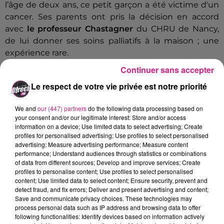
l’âge de deux ans, ce petit garçon a été victime d'un
cancer. Ses parents ont pris la décision en accord
avec
le professeur Chastagner
du CHRU de Nancy,
de lui donner ses soins palliatifs à la maison ; une
expérience rare.
Continuer sans accepter
Lionel Ollinger
, père du petit Arthur, est connu des
Lorrains pour son rôle de président de la Ligue du
Le respect de votre vie privée est notre priorité
Grand Est de tennis. Dans son livre intitulé « comme
un château de sable », il livre un témoignage fort et
We and
our (447) partners
do the following data processing based on
très personnel, et raconte les 15 mois d'une
your consent and/or our legitimate interest: Store and/or access
information on a device; Use limited data to select advertising; Create
hospitalisation à domicile loin d'être évidente :
profiles for personalised advertising; Use profiles to select personalised
advertising; Measure advertising performance; Measure content
performance; Understand audiences through statistics or combinations
Écouter le podcast
of data from different sources; Develop and improve services; Create
profiles to personalise content; Use profiles to select personalised
content; Use limited data to select content; Ensure security, prevent and
Le livre de Lionel Ollinger
"
Comme un Château de
detect fraud, and fix errors; Deliver and present advertising and content;
SABLE
"
est paru aux éditions du Signe. Les droits
Save and communicate privacy choices. These technologies may
d’auteur seront intégralement reversés pour l’aide à
process personal data such as IP address and browsing data to offer
following functionalities: Identify devices based on information actively
la recherche médicale en faveur des enfants atteints