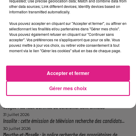
requested; Use precise geolocation data; Match and combine data from
d’un cancer.
other data sources; Link different devices; Identify devices based on
information transmitted automatically.
FIL ACTUS
Vous pouvez accepter en cliquant sur "Accepter et fermer", ou affiner en
sélectionnant les finalités et/ou partenaires dans "Gérer mes choix".
5 août 2026
Vous pouvez également refuser en cliquant sur "Continuer sans
Casting de Woof : l'Euro-Métropole de Metz part à la recherche de...
accepter". Vos préférences ne s'appliqueront que pour ce site. Vous
4 août 2026
pouvez mettre à jour vos choix, ou retirer votre consentement à tout
Officiel : Gauthier Hein quitte le FC Metz pour l'OGC Nice
moment via le lien "Gérer les cookies" situé en bas de chaque page.
4 août 2026
Officiel : le lac de Madine reporte son feu d’artifice
Accepter et fermer
4 août 2026
Eclipse Solaire du 12 août : où voir ce phénomène en Lorraine ?
31 juillet 2026
Gérer mes choix
Chalets de Noël solidaires : la ville de Metz lance un appel à...
31 juillet 2026
Vosges : les feux d’artifice de Gérardmer sont annulés
31 juillet 2026
Insolite : cette émission de télévision recherche des candidats...
30 juillet 2026
Meurthe-et-Moselle : la police recherche des propriétaires de...