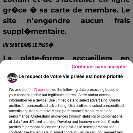
gr�ce � sa carte de membre. Le
site n'engendre aucun frais
suppl�mentaire.
UN SAUT DANS LE PASS�
La plate-forme accueillera en
Continuer sans accepter
automne 2018 deux nouvelles
Le respect de votre vie privée est notre priorité
rubriques. (La rubrique
ÈgalerieÈ
permettra aux utilisateurs
We and
our (447) partners
do the following data processing based on
your consent and/or our legitimate interest: Store and/or access
d'explorer leur patrimoine et de
information on a device; Use limited data to select advertising; Create
profiles for personalised advertising; Use profiles to select personalised
se plonger dans des �crits et des
advertising; Measure advertising performance; Measure content
performance; Understand audiences through statistics or combinations
Suvres graphiques parfois
of data from different sources; Develop and improve services; Create
profiles to personalise content; Use profiles to select personalised
oubli�s�: estampes, manuscrits,
content; Use limited data to select content; Ensure security, prevent and