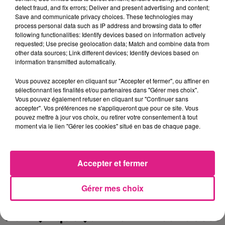
detect fraud, and fix errors; Deliver and present advertising and content;
livres d'�poques et cartes
Save and communicate privacy choices. These technologies may
process personal data such as IP address and browsing data to offer
anciennes... tout y sera. D'autre
following functionalities: Identify devices based on information actively
requested; Use precise geolocation data; Match and combine data from
part,
la rubrique ÈkiosqueÈ
other data sources; Link different devices; Identify devices based on
information transmitted automatically.
regroupera une quantit�
Vous pouvez accepter en cliquant sur "Accepter et fermer", ou affiner en
importante d'archives de presse
sélectionnant les finalités et/ou partenaires dans "Gérer mes choix".
Vous pouvez également refuser en cliquant sur "Continuer sans
num�ris�es et class�es par
accepter". Vos préférences ne s'appliqueront que pour ce site. Vous
pouvez mettre à jour vos choix, ou retirer votre consentement à tout
p�riode. Limedia se transformera
moment via le lien "Gérer les cookies" situé en bas de chaque page.
en v�ritable machine �
remonter le temps. D�couvrir les
Accepter et fermer
si�cles pass�s � travers une
Gérer mes choix
toute nouvelle innovation
num�rique�: un contraste