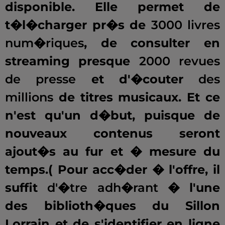
disponible. Elle permet de
t�l�charger pr�s de
3000 livres
num�riques
, de consulter en
streaming presque
2000 revues
de presse
et d'�couter
des
millions
de titres musicaux. Et ce
n'est qu'un d�but, puisque de
nouveaux contenus seront
ajout�s au fur et � mesure du
temps.( Pour acc�der � l'offre, il
suffit
d'�tre adh�rant
� l'une
des biblioth�ques du Sillon
Lorrain et de s'identifier en ligne