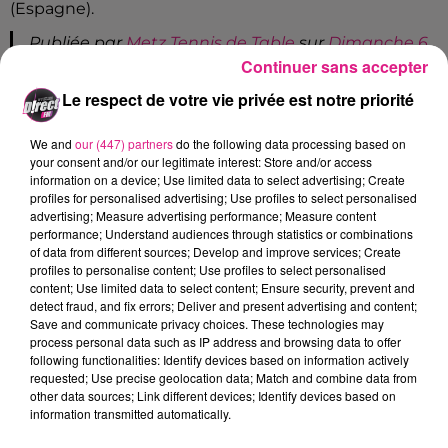
(Espagne).
Publiée par
Metz Tennis de Table
sur
Dimanche 6
Continuer sans accepter
décembre 2020
Le respect de votre vie privée est notre priorité
Et le
Metz TT
ne sera pas le seul club français à jouer
sa place en finale. On souhaite également bonne
We and
our (447) partners
do the following data processing based on
chance à
Saint-Quentinois
pour une finale 100%
your consent and/or our legitimate interest: Store and/or access
française
information on a device; Use limited data to select advertising; Create
profiles for personalised advertising; Use profiles to select personalised
#ETTU #ECL???????????? C'est historique ! Deux
advertising; Measure advertising performance; Measure content
clubs français sont en demi-finales de la Ligue des
performance; Understand audiences through statistics or combinations
of data from different sources; Develop and improve services; Create
Champions féminine ! Mais le...
profiles to personalise content; Use profiles to select personalised
content; Use limited data to select content; Ensure security, prevent and
Publiée par
FFTT - Fédération Française de Tennis
detect fraud, and fix errors; Deliver and present advertising and content;
de Table
sur
Lundi 7 décembre 2020
Save and communicate privacy choices. These technologies may
process personal data such as IP address and browsing data to offer
FIL ACTUS
following functionalities: Identify devices based on information actively
requested; Use precise geolocation data; Match and combine data from
other data sources; Link different devices; Identify devices based on
9h19
information transmitted automatically.
Lorraine : une journée pas comme les autres au Parc animalier de...