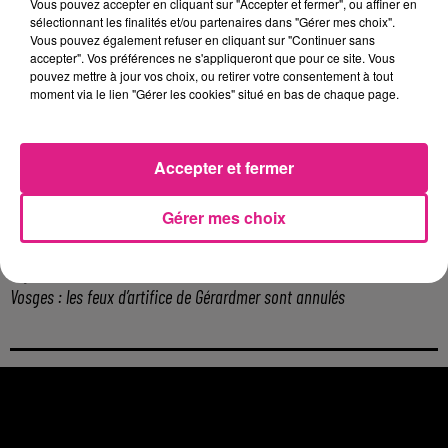
6 août 2026
Vous pouvez accepter en cliquant sur "Accepter et fermer", ou affiner en
Metz : une distribution de lunette gratuite pour voir l’éclipse
sélectionnant les finalités et/ou partenaires dans "Gérer mes choix".
Vous pouvez également refuser en cliquant sur "Continuer sans
5 août 2026
accepter". Vos préférences ne s'appliqueront que pour ce site. Vous
Casting de Woof : l'Euro-Métropole de Metz part à la recherche de...
pouvez mettre à jour vos choix, ou retirer votre consentement à tout
4 août 2026
moment via le lien "Gérer les cookies" situé en bas de chaque page.
Officiel : Gauthier Hein quitte le FC Metz pour l'OGC Nice
4 août 2026
Officiel : le lac de Madine reporte son feu d’artifice
Accepter et fermer
4 août 2026
Eclipse Solaire du 12 août : où voir ce phénomène en Lorraine ?
Gérer mes choix
31 juillet 2026
Chalets de Noël solidaires : la ville de Metz lance un appel à...
31 juillet 2026
Vosges : les feux d’artifice de Gérardmer sont annulés