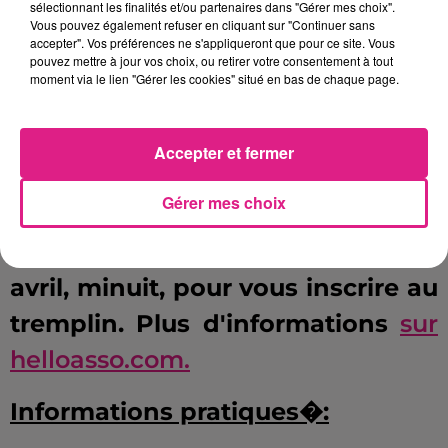
sélectionnant les finalités et/ou partenaires dans "Gérer mes choix".
qu'on continue, nous citoyen, �
Vous pouvez également refuser en cliquant sur "Continuer sans
accepter". Vos préférences ne s'appliqueront que pour ce site. Vous
l'animer
pouvez mettre à jour vos choix, ou retirer votre consentement à tout
È .
moment via le lien "Gérer les cookies" situé en bas de chaque page.
.
Accepter et fermer
Si vous �tes artiste en herbe et
Gérer mes choix
que vous souhaitez participer,
vous avez jusqu'� ce mardi 24
avril, minuit, pour vous inscrire au
tremplin. Plus d'informations
sur
helloasso.com.
Informations pratiques�: