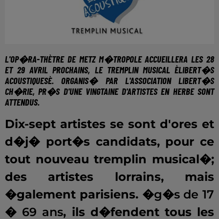
L'OP�RA-THÈTRE DE METZ M�TROPOLE ACCUEILLERA LES
28
ET 29 AVRIL PROCHAINS,
LE TREMPLIN MUSICAL
ÈLIBERT�S
ACOUSTIQUESÈ
. ORGANIS� PAR L'ASSOCIATION
LIBERT�S
CH�RIE
, PR�S D'UNE VINGTAINE D'ARTISTES EN HERBE SONT
ATTENDUS.
Dix-sept artistes se sont d'ores et
d�j� port�s candidats, pour ce
tout nouveau tremplin musical�;
des artistes lorrains, mais
�galement parisiens.
�g�s de 17
� 69 ans
, ils d�fendent tous les