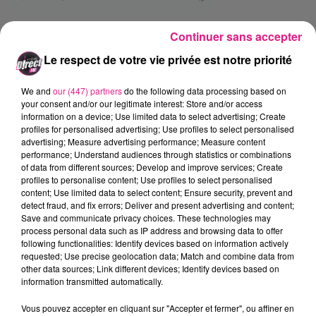
.
Les organisateurs ont surtout
Continuer sans accepter
souhait� faire È
perdurer l'esprit
Le respect de votre vie privée est notre priorité
du 11 janvier
È . È
J'ai le sentiment
We and
our (447) partners
do the following data processing based on
your consent and/or our legitimate interest: Store and/or access
d'un peu moins d'engouement
,
information on a device; Use limited data to select advertising; Create
profiles for personalised advertising; Use profiles to select personalised
assure S�bastien Corroleur.
La
advertising; Measure advertising performance; Measure content
performance; Understand audiences through statistics or combinations
libert� d'expression, �a fait un
of data from different sources; Develop and improve services; Create
profiles to personalise content; Use profiles to select personalised
petit peu peur aujourd'hui. Cela
content; Use limited data to select content; Ensure security, prevent and
detect fraud, and fix errors; Deliver and present advertising and content;
devient un sujet explosif
[...]�
On
Save and communicate privacy choices. These technologies may
process personal data such as IP address and browsing data to offer
a une chance incroyable en
following functionalities: Identify devices based on information actively
requested; Use precise geolocation data; Match and combine data from
France de pouvoir dire et penser
other data sources; Link different devices; Identify devices based on
information transmitted automatically.
ce qu'on veut. Il faut qu'on
continu � utiliser ce droit. Il faut
Vous pouvez accepter en cliquant sur "Accepter et fermer", ou affiner en