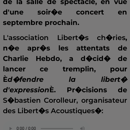
de la salle de spectacle, en vue
d'une soir�e concert en
septembre prochain.
L'association Libert�s ch�ries
,
n�e apr�s les attentats de
Charlie Hebdo, a d�cid� de
lancer ce tremplin, pour
È
d�fendre la libert�
d'expression
È. Pr�cisions de
S�bastien Corolleur, organisateur
des Libert�s Acoustiques�: