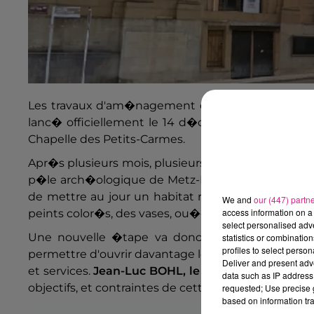
Les travaux d'am�nagement de la nouvelle ent
lanc� officiellement le 14 d�cembre dernier. Dan
Chapelle des Petits-Carmes.
Apr�s plusieurs mois, plusieurs ann�es d'�tudes, l
p�le arch�ologique de Metz-M�tropole de janvie
de mettre au jour un habitat romain du 1er si�c
We and
our (447) partn
access information on a 
peints color�s, des vases, ou�encore des monnaies
select personalised ad
Une nouvelle �tape va donc �tre franchie dans
statistics or combinatio
profiles to select person
permettre d'ouvrir davantage le mus�e sur la ville,
Deliver and present adv
et services.
Jean-Luc BOHL, le pr�sident de Met
data such as IP address 
objectifs, et contraintes de cette restauration d
requested; Use precise g
based on information tra