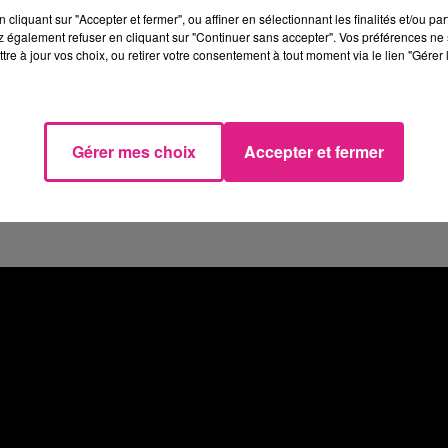
cliquant sur "Accepter et fermer", ou affiner en sélectionnant les finalités et/ou pa
qui h�bergea la biblioth�que municipale de 1811 � 1977
 également refuser en cliquant sur "Continuer sans accepter". Vos préférences ne 
tre à jour vos choix, ou retirer votre consentement à tout moment via le lien "Gérer 
gement, il va de nouveau pouvoir �tre mis en valeur.
e cabinet Exploration Architecture, donne un avant-go�
Sur un budget de 2M� HT, Metz-M�tropole assure� la
Gérer mes choix
Accepter et fermer
de 450 000�, la R�gion Grand-Est pour 250 000�, ou
 de 100 000� de la Fondation Total.
Cr�dit Photo :