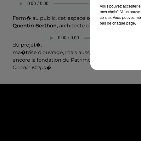
Vous pouvez accepter en 
.
La chapelle 
mes choix". Vous pouvez
ce site. Vous pouvez met
Ferm� au public, cet espace servait de lieu de ran
bas de chaque page.
Quentin Berthon,
architecte du Patrimoine pour l
du projet�:
.
ma�trise d'ouvrage, mais aussi l'Etat � hauteur 
encore la fondation du Patrimoine gr�ce � un don
Google Maps�