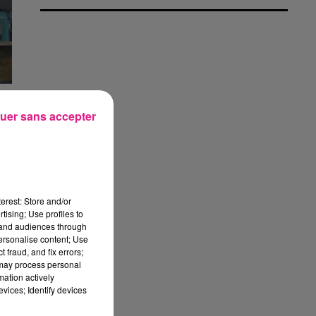
t�
uer sans accepter
nne
 le
is
ts
erest: Store and/or
tising; Use profiles to
tand audiences through
it
personalise content; Use
 fraud, and fix errors;
t�s
 may process personal
les
mation actively
vices; Identify devices