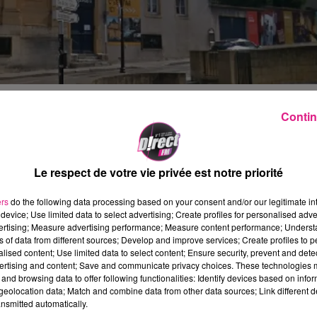
r�e
du Mus�e de la Cour d'Or Metz-M�tropole
ont �
Contin
s un an, les visiteurs entreront au Mus�e par l'ancie
es travaux sont enfin lanc�s. Les fouilles r�alis�es par
Le respect de votre vie privée est notre priorité
r � mars dernier, sur une emprise de 300m2, ont perm
le apr�s JC, des�maisons, des caves d�cor�es d'endui
ers
do the following data processing based on your consent and/or our legitimate int
device; Use limited data to select advertising; Create profiles for personalised adver
...
vertising; Measure advertising performance; Measure content performance; Unders
 l'histoire de ce mus�e. La future entr�e vitr�e do
ns of data from different sources; Develop and improve services; Create profiles to 
alised content; Use limited data to select content; Ensure security, prevent and detect
 et la ville sur le mus�e, avec de nouvelles fonctionnali
ertising and content; Save and communicate privacy choices. These technologies
z-M�tropole
, revient au micro de S�bastien Souici, sur 
and browsing data to offer following functionalities: Identify devices based on infor
e l'ancienne chapelle en entr�e du mus�e�:
eolocation data; Match and combine data from other data sources; Link different de
nsmitted automatically.